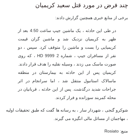
چند فرض در مورد قتل سعید کریمیان
برخی از منابع خبری همچنین گزارش دادند:
در طی این حادثه ، یک ماشین جیپ ساعت 4:50 بعد از
ظهر به کریمیان نزدیک شد و ماشین گران قیمت
کریمیایی را بست و ماشین را متوقف کرد. سپس ، دو
نفر از مسافران جیپ ، شماره 2 HD 9999 ، که روی
صورت ماسک می زدند ، وسیله نقلیه را هدف قرار دادند.
کریمیان پس از این حادثه به بیمارستان در منطقه
ماسالاک استانبول منتقل شد ، اما سرانجام در اثر
جراحات شدید درگذشت. پس از این حادثه ، قربانیان در
محله کمربند سوزانده و فرار کردند.
شوكرو گنجی ، شهردار سار ، به رسانه ها گفت كه طبق تحقیقات اولیه
، مهاجمان از مسائل مالی انگیزه می گیرند.
منبع: Rosiato