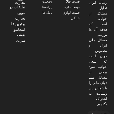
قیمت طلا
وضعیت
تجارت
رسانه ایران
تبلیغات در
قیمت نقره
یارانه‌ها
تحلیل
میهن
قیمت لوازم
بانک ها
متشکل از
تجارت
خانگی
جوانانی
برترین فا
است که
هدف آن ها
انتخابتو
بررسی
نقشه
مسائل مالی
سایت
ایران و
بخصوص
جهان است
که سعی
خواهیم نمود
برخی از
مسائل مهم
دنیای مالی را
با شما در این
وبسایت به
اشتراک
بگذاریم