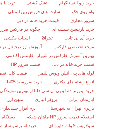
خرید ویو اینستاگرام
تشک کشتی
ترید با
وام روی چک
سایت های فروش بین المللی
سرور مجازی
قیمت خرید خانه در دبی
خرید پارتیشن شیشه ای
چگونه در فارکس ضرر ن
خرید آی پی ثابت
تیتر24
آسیاب چکشی
مرجع تخصصی فارکس
آموزش ارز دیجیتال در ت
بهترین آموزش فارکس در شیراز | فایننس آکادمی
قیمت خرید خانه در دبی
قیمت سرور HP
لوله های پلی اتیلن ونوس پلیمر
قیمت کابل فیبر
انواع رشته های دکتری
خرید سررسید 1405
خرید اینورتر دلتا و پی ال سی دلتا از بهترین نمایندگی د
آپارتمان انزلی
بروکر آلپاری
میهن ارز
باربری تهران به شهرستان
نرم افزار حسابداری 
استعلام قیمت سرور HP ماهان شبکه
دستگاه ب
سولاریس 9 وات دایره ای
خرید اسپرسو ساز ص