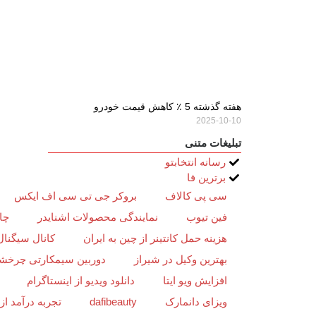
هفته گذشته 5 ٪ کاهش قیمت خودرو
2025-10-10
تبلیغات متنی
رسانه انتخابتو
برترین فا
سی پی کالاف
بروکر جی تی سی اف ایکس
فین تیوب
نمایندگی محصولات اشنایدر
چا
هزینه حمل کانتینر از چین به ایران
کانال سیگنال
بهترین وکیل در شیراز
دوربین سیمکارتی چرخش
افزایش ویو ایتا
دانلود ویدیو از اینستاگرام
ویزای دانمارک
dafibeauty
تجربه درآمد ا