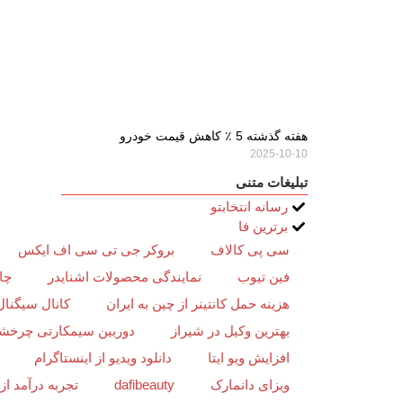
هفته گذشته 5 ٪ کاهش قیمت خودرو
2025-10-10
تبلیغات متنی
رسانه انتخابتو
برترین فا
سی پی کالاف
بروکر جی تی سی اف ایکس
فین تیوب
نمایندگی محصولات اشنایدر
چا
هزینه حمل کانتینر از چین به ایران
کانال سیگنال
بهترین وکیل در شیراز
دوربین سیمکارتی چرخش
افزایش ویو ایتا
دانلود ویدیو از اینستاگرام
ویزای دانمارک
dafibeauty
تجربه درآمد ا