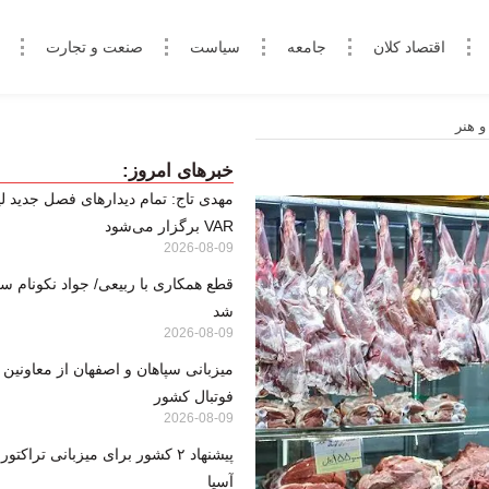
اقتصاد کلان
جامعه
سیاست
صنعت و تجارت
و هنر
خبرهای امروز:
مهدی تاج: تمام دیدارهای فصل جدید لی
VAR برگزار می‌شود
2026-08-09
قطع همکاری با ربیعی/ جواد نکونام س
شد
2026-08-09
میزبانی سپاهان و اصفهان از معاونین
فوتبال کشور
2026-08-09
پیشنهاد ۲ کشور برای میزبانی تراکت
آسیا