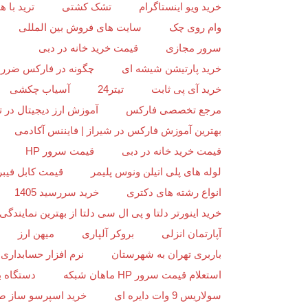
خرید ویو اینستاگرام
تشک کشتی
ترید با
وام روی چک
سایت های فروش بین المللی
سرور مجازی
قیمت خرید خانه در دبی
خرید پارتیشن شیشه ای
چگونه در فارکس ضرر ن
خرید آی پی ثابت
تیتر24
آسیاب چکشی
مرجع تخصصی فارکس
آموزش ارز دیجیتال در ت
بهترین آموزش فارکس در شیراز | فایننس آکادمی
قیمت خرید خانه در دبی
قیمت سرور HP
لوله های پلی اتیلن ونوس پلیمر
قیمت کابل فیبر
انواع رشته های دکتری
خرید سررسید 1405
خرید اینورتر دلتا و پی ال سی دلتا از بهترین نمایندگی د
آپارتمان انزلی
بروکر آلپاری
میهن ارز
باربری تهران به شهرستان
نرم افزار حسابداری 
استعلام قیمت سرور HP ماهان شبکه
دستگاه ب
سولاریس 9 وات دایره ای
خرید اسپرسو ساز ص