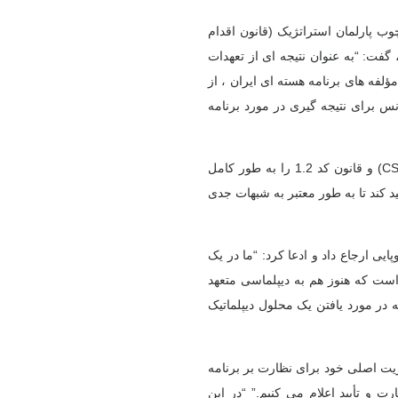
چوب پارلمان استراتژیک (قانون اقدام
گفت: “به عنوان نتیجه ای از تعهدات
لفه های برنامه هسته ای ایران ، از
انس برای نتیجه گیری در مورد برنامه
وی گفت: “ما از ایران می خواهیم كه توافق نامه جامع غم و اندوه (CSA) و قانون كد 1.2 را به طور كامل
د كند تا به طور معتبر به شبهات جدی
ی ارجاع داد و ادعا کرد: “ما در یک
 است که هنوز هم به دیپلماسی متعهد
 در مورد یافتن یک محلول دیپلماتیک
یت اصلی خود برای نظارت بر برنامه
ت و تأیید اعلام می کنیم.” “در این