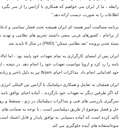
رابطه ، ما از ایران می خواهیم که همکاری با آژانس را از سر بگیر
اطلاعات را به صورت -دیست ارائه دهد.”
برنامه مسالمت آمیز هسته ای ایران همیشه تحت فشار سیاسی و ادع
از براجام ، کشورهای غربی سعی داشتند تحریم های نظامی و تهدید نظا
بسته شدن پرونده “بعد نظامی ممکن” (PMD) در سال 6 ناپدید شد.
ایران پس از امضای کارگزاری به تمام تعهدات خود پایبند بود ، اما ایال
نامه را رد کرد و اروپا نتوانست تعهدات خود را انجام دهد. در نتیجه 
خود اقداماتی انجام داد. مذاکرات احیای Brjam نیز به دلیل تاخیر و زیاده روی در غرب شکست خورد.
ایران همچنان به تعامل و همکاری دیپلماتیک با آژانس بین المللی انرژی 
که اگر طرفین دیگر به تعهدات خود بازگردند ، آماده احیای توافق نامه 
سرگیری بازرسی های فنی و مذاکرات دیپلماتیک در ژنو ، مسقط و روم
حل و فصل موضوع از طریق دیپلماسی است ، با توجه به ضمانت های واقع
تأکید کرده است که آماده دستیابی به توافق پایدار و قابل اعتماد است
سوءاستفاده های آینده جلوگیری می کند.