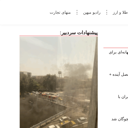
طلا و ارز
رادیو میهن
منهای تجارت
پیشنهادات سردبیر:
نه‌ای برای
صل آینده +
ان با
چوگان شد