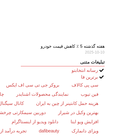
هفته گذشته 5 ٪ کاهش قیمت خودرو
2025-10-10
تبلیغات متنی
رسانه انتخابتو
برترین فا
سی پی کالاف
بروکر جی تی سی اف ایکس
فین تیوب
نمایندگی محصولات اشنایدر
چا
هزینه حمل کانتینر از چین به ایران
کانال سیگنال
بهترین وکیل در شیراز
دوربین سیمکارتی چرخش
افزایش ویو ایتا
دانلود ویدیو از اینستاگرام
ویزای دانمارک
dafibeauty
تجربه درآمد ا