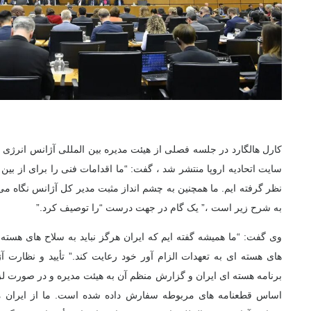
کارل هالگارد در جلسه فصلی از هیئت مدیره بین المللی آژانس انرژی 
سایت اتحادیه اروپا منتشر شد ، گفت: “ما اقدامات فنی را برای از بین
نظر گرفته ایم. ما همچنین به چشم انداز مثبت مدیر کل آژانس نگاه می
به شرح زیر است ،” یک گام در جهت درست “را توصیف کرد.”
وی گفت: “ما همیشه گفته ایم كه ایران هرگز نباید به سلاح های هسته
های هسته ای به تعهدات الزام آور خود رعایت كند.” تأیید و نظارت آ
برنامه هسته ای ایران و گزارش منظم آن به هیئت مدیره و در صورت ل
اساس قطعنامه های مربوطه سفارش داده شده است. ما از ایران می