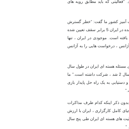
. “فعالیتی که باید مطابق رویه های
مت آمیز کشور ما گفت: “خطر گسترش
هنوز عمیق و فوری است. در تاریخ 6 ژوئن ، ذخایر کلی اورانیوم غنی شده در ایران 5 برابر سقف تعیین شده
 به بیش از 2 (400 و چهل) افزایش یافته است. موجودی در ایران ، تنها
آژانس ، درخواست هایی را به آژانس
رای مسئله هسته ای ایران در طول سال
ها ، از جمله هماهنگ کننده مذاکرات که منجر به توافق کارگزاری در سال 2 شد ، شرکت داشته است.” ما
 دستیابی به یک راه حل پایدار بازی
”
ن بدون ذکر اینکه کدام طرف مذاکرات
ای احیای کامل کارگزاری ، ایران با ارزش
الیت های هسته ای ایران طی پنج سال
“