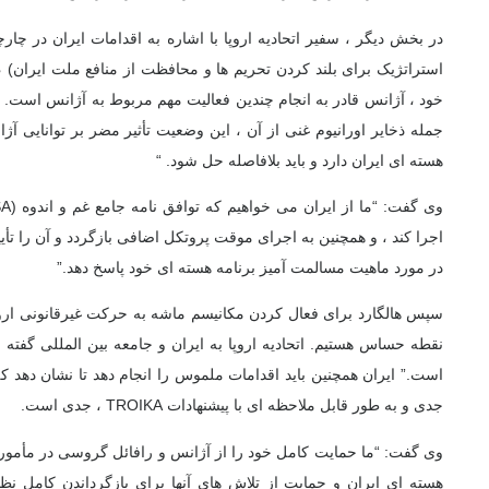
در بخش دیگر ، سفیر اتحادیه اروپا با اشاره به اقدامات ایران در چار
استراتژیک برای بلند کردن تحریم ها و محافظت از منافع ملت ایران) ، 
خود ، آژانس قادر به انجام چندین فعالیت مهم مربوط به آژانس است. مؤ
جمله ذخایر اورانیوم غنی از آن ، این وضعیت تأثیر مضر بر توانایی آژ
هسته ای ایران دارد و باید بلافاصله حل شود. “
اجرا كند ، و همچنین به اجرای موقت پروتكل اضافی بازگردد و آن را تأیی
در مورد ماهیت مسالمت آمیز برنامه هسته ای خود پاسخ دهد.”
سپس هالگارد برای فعال کردن مکانیسم ماشه به حرکت غیرقانونی اروپای
نقطه حساس هستیم. اتحادیه اروپا به ایران و جامعه بین المللی گفته
است.” ایران همچنین باید اقدامات ملموس را انجام دهد تا نشان دهد که
جدی و به طور قابل ملاحظه ای با پیشنهادات TROIKA ، جدی است.
وی گفت: “ما حمایت کامل خود را از آژانس و رافائل گروسی در مأمور
هسته ای ایران و حمایت از تلاش های آنها برای بازگرداندن کامل نظار