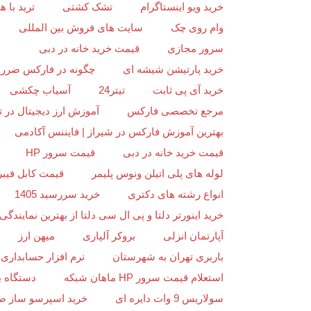
خرید ویو اینستاگرام
تشک کشتی
ترید با
وام روی چک
سایت های فروش بین المللی
سرور مجازی
قیمت خرید خانه در دبی
خرید پارتیشن شیشه ای
چگونه در فارکس ضرر ن
خرید آی پی ثابت
تیتر24
آسیاب چکشی
مرجع تخصصی فارکس
آموزش ارز دیجیتال در ت
بهترین آموزش فارکس در شیراز | فایننس آکادمی
قیمت خرید خانه در دبی
قیمت سرور HP
لوله های پلی اتیلن ونوس پلیمر
قیمت کابل فیبر
انواع رشته های دکتری
خرید سررسید 1405
خرید اینورتر دلتا و پی ال سی دلتا از بهترین نمایندگی د
آپارتمان انزلی
بروکر آلپاری
میهن ارز
باربری تهران به شهرستان
نرم افزار حسابداری 
استعلام قیمت سرور HP ماهان شبکه
دستگاه ب
سولاریس 9 وات دایره ای
خرید اسپرسو ساز ص