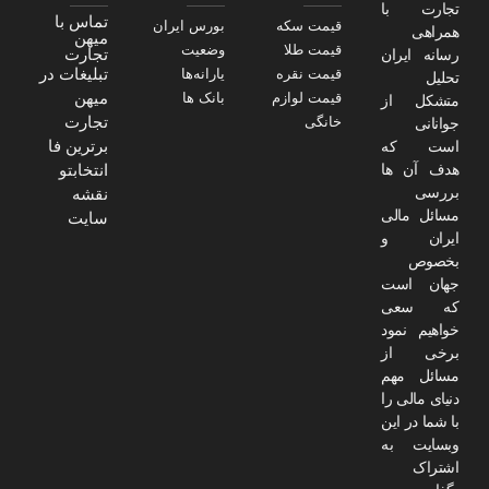
تجارت با
تماس با
قیمت سکه
بورس ایران
همراهی
میهن
قیمت طلا
وضعیت
تجارت
رسانه ایران
تبلیغات در
قیمت نقره
یارانه‌ها
تحلیل
میهن
قیمت لوازم
بانک ها
متشکل از
تجارت
خانگی
جوانانی
برترین فا
است که
هدف آن ها
انتخابتو
بررسی
نقشه
مسائل مالی
سایت
ایران و
بخصوص
جهان است
که سعی
خواهیم نمود
برخی از
مسائل مهم
دنیای مالی را
با شما در این
وبسایت به
اشتراک