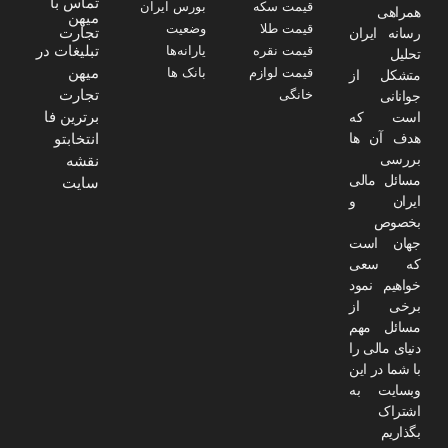
تماس با
قیمت سکه
بورس ایران
همراهی
میهن
قیمت طلا
وضعیت
تجارت
رسانه ایران
تبلیغات در
قیمت نقره
یارانه‌ها
تحلیل
میهن
قیمت لوازم
بانک ها
متشکل از
تجارت
خانگی
جوانانی
برترین فا
است که
هدف آن ها
انتخابتو
بررسی
نقشه
مسائل مالی
سایت
ایران و
بخصوص
جهان است
که سعی
خواهیم نمود
برخی از
مسائل مهم
دنیای مالی را
با شما در این
وبسایت به
اشتراک
بگذاریم