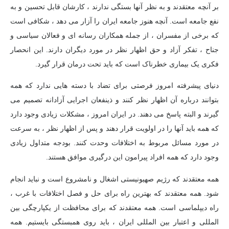
بر آنچه معتقدند و به نظر آنها بستگی ندارند ، کارشان قابل تحسین و به
نفع جامعه است. آنچه هنوز جامعه ایران را آزار می دهد ، شکافی است
که برخی از مفسران ، از جمله همکاران رسانه ای و فعالان سیاسی و
جناح ، تفکر آزاد و حق اظهار نظر در مورد دیگران دارند. این انحصار
فکری یک بیماری خطرناک است که باید تحت درمان قرار گیرد.
دنیای پیشرفته امروز فرصتی برای تضاد با دسته هایی ندارد که همه
بتوانند درباره آن اظهار نظر کنند و ذینفعان اجرایی آزادانه تصمیم می
گیرند و البته پاسخ می دهند. در ایران امروز ، مشکلات زیادی وجود دارد
که همه باید آنها را در اولویت قرار دهند و پس از اظهار نظر ، به سرعت
در مورد مسائل مربوط به اختلافات وحدت کنند. بودجه متداول زیادی
وجود دارد که همه افراد پیرامون این درگیری موافق هستند.
همه معتقدند که رژیم صهیونیستی اشغال و نامشروع است و نباید انجام
شود. همه معتقدند که بهترین راه برای حل و فصل اختلافات با غرب ،
راه دیپلماسی است. همه معتقدند که برای محافظت از یکپارچگی بین
المللی و اعتبار بین المللی ایران ، باید روی همبستگی بایستیم. همه