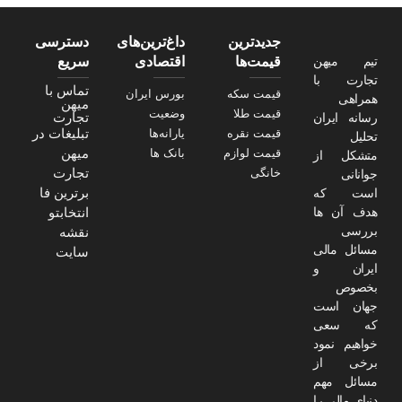
جدیدترین
داغ‌ترین‌های
دسترسی
تیم میهن
قیمت‌ها
اقتصادی
سریع
تجارت با
تماس با
قیمت سکه
بورس ایران
همراهی
میهن
قیمت طلا
وضعیت
تجارت
رسانه ایران
تبلیغات در
قیمت نقره
یارانه‌ها
تحلیل
میهن
قیمت لوازم
بانک ها
متشکل از
تجارت
خانگی
جوانانی
برترین فا
است که
هدف آن ها
انتخابتو
بررسی
نقشه
مسائل مالی
سایت
ایران و
بخصوص
جهان است
که سعی
خواهیم نمود
برخی از
مسائل مهم
دنیای مالی را