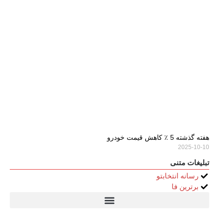
هفته گذشته 5 ٪ کاهش قیمت خودرو
2025-10-10
تبلیغات متنی
رسانه انتخابتو
برترین فا
تیتر24
سولاریس 9 وات دایره ای
قیمت سرور HP
خرید سررسید 1405
استعلام قیمت سرور HP ماهان شبکه