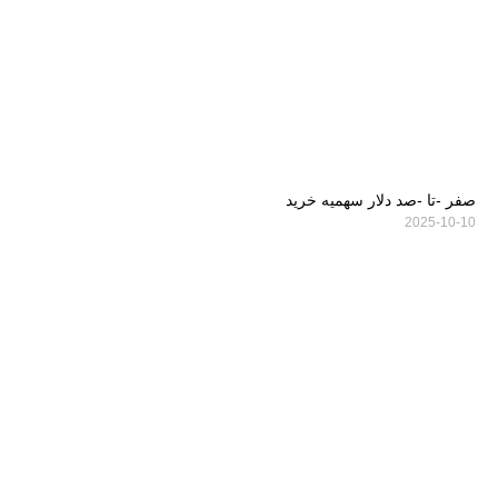
صفر -تا -صد دلار سهمیه خرید
2025-10-10