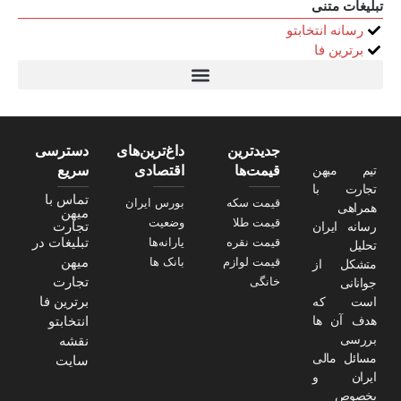
تبلیغات متنی
رسانه انتخابتو
برترین فا
تیتر24
سولاریس 9 وات دایره ای
قیمت سرور HP
خرید سررسید 1405
استعلام قیمت سرور HP ماهان شبکه
جدیدترین
داغ‌ترین‌های
دسترسی
تیم میهن
قیمت‌ها
اقتصادی
سریع
تجارت با
تماس با
قیمت سکه
بورس ایران
همراهی
میهن
قیمت طلا
وضعیت
تجارت
رسانه ایران
تبلیغات در
قیمت نقره
یارانه‌ها
تحلیل
میهن
قیمت لوازم
بانک ها
متشکل از
تجارت
خانگی
جوانانی
برترین فا
است که
هدف آن ها
انتخابتو
بررسی
نقشه
مسائل مالی
سایت
ایران و
بخصوص