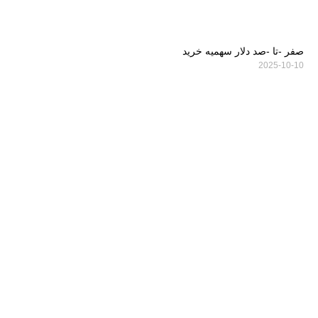
صفر -تا -صد دلار سهمیه خرید
2025-10-10