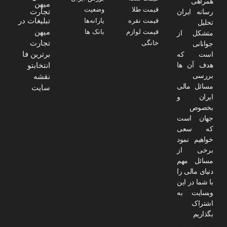
همراهی
میهن
قیمت طلا
وضعیت
تجارت
رسانه ایران
تبلیغات در
قیمت نقره
یارانه‌ها
تحلیل
میهن
قیمت لوازم
بانک ها
متشکل از
تجارت
خانگی
جوانانی
برترین فا
است که
هدف آن ها
انتخابتو
بررسی
نقشه
مسائل مالی
سایت
ایران و
بخصوص
جهان است
که سعی
خواهیم نمود
برخی از
مسائل مهم
دنیای مالی را
با شما در این
وبسایت به
اشتراک
بگذاریم