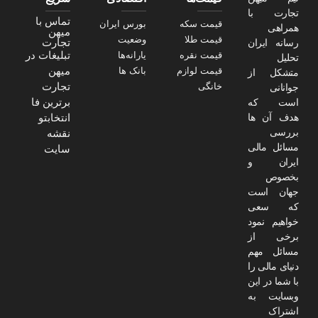
تجارت با
تماس با
قیمت سکه
بورس ایران
همراهی
میهن
قیمت طلا
وضعیت
تجارت
رسانه ایران
تبلیغات در
قیمت نقره
یارانه‌ها
تحلیل
میهن
قیمت لوازم
بانک ها
متشکل از
تجارت
خانگی
جوانانی
برترین فا
است که
هدف آن ها
انتخابتو
بررسی
نقشه
مسائل مالی
سایت
ایران و
بخصوص
جهان است
که سعی
خواهیم نمود
برخی از
مسائل مهم
دنیای مالی را
با شما در این
وبسایت به
اشتراک