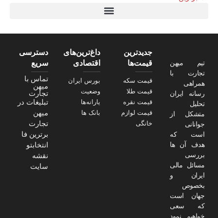
تیتر24
سولاریس 9 وات دایره ای
قیمت سرور HP
خرید سررسید 1405
استعلام قیمت سرور HP ماهان شبکه
جدیدترین
داغ‌ترین‌های
دسترسی
تیم میهن
قیمت‌ها
اقتصادی
سریع
تجارت با
تماس با
قیمت سکه
بورس ایران
همراهی
میهن
قیمت طلا
وضعیت
تجارت
رسانه ایران
تبلیغات در
قیمت نقره
یارانه‌ها
تحلیل
میهن
قیمت لوازم
بانک ها
متشکل از
تجارت
خانگی
جوانانی
برترین فا
است که
هدف آن ها
انتخابتو
بررسی
نقشه
مسائل مالی
سایت
ایران و
بخصوص
جهان است
که سعی
خواهیم نمود