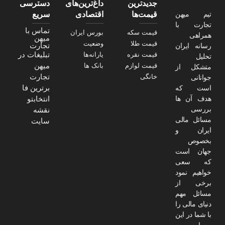
جدیدترین
داغ‌ترین‌های
دسترسی
تیم میهن
قیمت‌ها
اقتصادی
سریع
تجارت با
تماس با
قیمت سکه
بورس ایران
همراهی
میهن
قیمت طلا
وضعیت
تجارت
رسانه ایران
تبلیغات در
قیمت نقره
یارانه‌ها
تحلیل
میهن
قیمت لوازم
بانک ها
متشکل از
تجارت
خانگی
جوانانی
برترین فا
است که
هدف آن ها
انتخابتو
بررسی
نقشه
مسائل مالی
سایت
ایران و
بخصوص
جهان است
که سعی
خواهیم نمود
برخی از
مسائل مهم
دنیای مالی را
با شما در این
وبسایت به