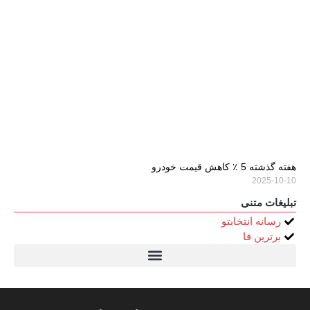
هفته گذشته 5 ٪ کاهش قیمت خودرو
2025-10-10
تبلیغات متنی
رسانه انتخابتو
برترین فا
تیتر24
سولاریس 9 وات دایره ای
قیمت سرور HP
خرید سررسید 1405
استعلام قیمت سرور HP ماهان شبکه