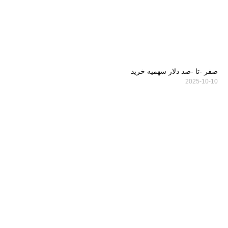
صفر -تا -صد دلار سهمیه خرید
2025-10-10