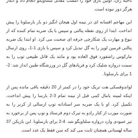
ناحیه ران، اولین بازی خود را امشب مقابل سلتاویگو انجام داد و انگار
هرگز دور نبوده است.
این مهاجم افسانه ای در نیمه اول هیجان انگیز دو بار بارسلونا را پیش
انداخت. ابتدا از روی نقطه پنالتی و سپس با یک ضربه تمام کننده که از
نبوغ و مهارت یک شکارچی حرفه ای صحبت می کرد. او ابتدا یک ضربه
پنالتی فرمین لوپز را به گل تبدیل کرد و سپس با بازی 1-1، روی ارسال
مارکوس راشفورد فوق العاده بود و مانند یک قاتل طبیعی توپ را به
سمت دروازه شلیک کرد و فریادهای گل در ورزشگاه طنین انداز شد: 2-
1 برای بارسلونا.
لواندوفسکی هت تریک خود را در کمتر از 20 دقیقه باقی مانده پس از
اینکه لمینه یامال کمی قبل از نیمه تمام 3-2 بارسا را ​​پیش انداخت،
تکمیل کرد. او با یک ضربه سر استادانه توپ ارسالی از کرنر را به
صورت مورب از کنار رادو به تیرک دوم فرستاد و توپ پس از برخورد به
تیر عمودی وارد دروازه سلتاویگو شد. 4-2 برای بارسلونا. این بازیکن 37
ساله لهستانی همچنان ثابت می کند که سن فقط یک عدد است.