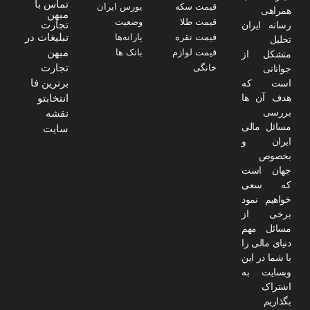
تماس با
قیمت سکه
بورس ایران
همراهی
میهن
قیمت طلا
وضعیت
تجارت
رسانه ایران
تبلیغات در
قیمت نقره
یارانه‌ها
تحلیل
میهن
قیمت لوازم
بانک ها
متشکل از
تجارت
خانگی
جوانانی
برترین فا
است که
هدف آن ها
انتخابتو
بررسی
نقشه
مسائل مالی
سایت
ایران و
بخصوص
جهان است
که سعی
خواهیم نمود
برخی از
مسائل مهم
دنیای مالی را
با شما در این
وبسایت به
اشتراک
بگذاریم