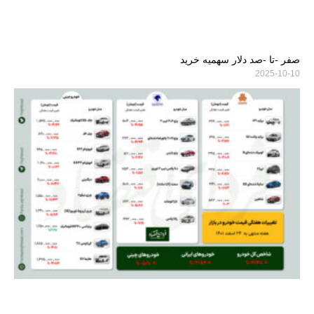
صفر -تا -صد دلار سهمیه خرید
2025-10-10