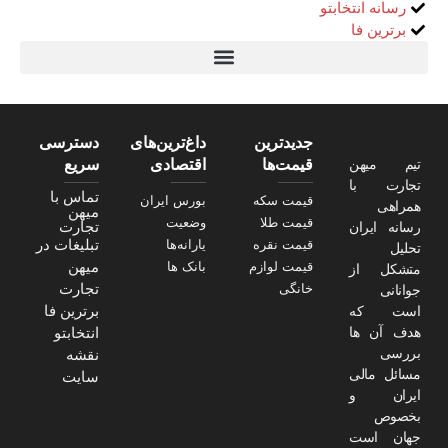
رسانه انتخابتو
برترین فا
تیتر24
سولاریس 9 وات دایره ای
قیمت سرور HP
خرید سررسید 1405
استعلام قیمت سرور HP ماهان شبکه
جدیدترین
داغ‌ترین‌های
دسترسی
تیم میهن
قیمت‌ها
اقتصادی
سریع
تجارت با
تماس با
قیمت سکه
بورس ایران
همراهی
میهن
قیمت طلا
وضعیت
تجارت
رسانه ایران
تبلیغات در
قیمت نقره
یارانه‌ها
تحلیل
میهن
قیمت لوازم
بانک ها
متشکل از
تجارت
خانگی
جوانانی
برترین فا
است که
هدف آن ها
انتخابتو
بررسی
نقشه
مسائل مالی
سایت
ایران و
بخصوص
جهان است