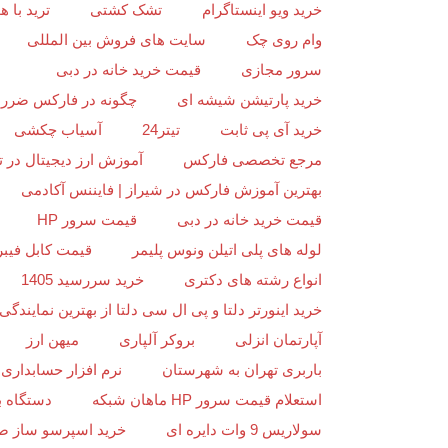
خرید ویو اینستاگرام
تشک کشتی
ترید با
وام روی چک
سایت های فروش بین المللی
سرور مجازی
قیمت خرید خانه در دبی
خرید پارتیشن شیشه ای
چگونه در فارکس ضرر ن
خرید آی پی ثابت
تیتر24
آسیاب چکشی
مرجع تخصصی فارکس
آموزش ارز دیجیتال در ت
بهترین آموزش فارکس در شیراز | فایننس آکادمی
قیمت خرید خانه در دبی
قیمت سرور HP
لوله های پلی اتیلن ونوس پلیمر
قیمت کابل فیبر
انواع رشته های دکتری
خرید سررسید 1405
خرید اینورتر دلتا و پی ال سی دلتا از بهترین نمایندگی د
آپارتمان انزلی
بروکر آلپاری
میهن ارز
باربری تهران به شهرستان
نرم افزار حسابداری 
استعلام قیمت سرور HP ماهان شبکه
دستگاه ب
سولاریس 9 وات دایره ای
خرید اسپرسو ساز ص