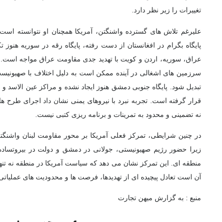
تغییرات را زیر نظر دارد.
علیرغم تلاش های گسترده واشنگتن، آمریکا همچنان
او نتوانسته است 
پایگاه بگرام در افغانستان از دست رفته، پایگاه رقه در سوریه هنوز
عراق، سوریه، اردن و کویت با تهدید جدی مقاومت عراق مواجه است. علا
سرزمین های اشغالی در آینده ممکن است به دلیل اختلاف با صهیونیست
تبدیل شود. پایگاه جنوبی دمشق هنوز ایجاد نشده و مراکز عین الاسد و
قرار گرفته است. تجربه نبرد با نیروهای یمنی نشان داد
اجرای طرح های
نه تضمینی
و محدود به تمرینات و برنامه ریزی کتبی نیست.
در چنین شرایطی،
تمرکز فعلی آمریکا بر محور مقاومت لبنان
واشنگتن
زیرا
حضور رژیم صهیونیستی، جولانی در دمشق و دولت در بیروت
ساده
منطقه ای. این تمرکز نشان می دهد که سیاست آمریکا در منطقه نه تنه
آن است
تعادل پیچیده ای از تهدیدها، فرصت ها و محدودیت های عملیاتی
منبع : به گزارش میهن تجارت