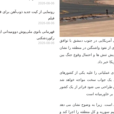
2026-08-06
رونمایی از کیت جدید ذوب‌آهن برای ف
فیلم
2026-08-06
قهرمانی بانوی ملی‌پوش دوومیدانی ایر
رکوردشکنی
 آمریکایی در جنوب دمشق با توافق
2026-08-06
 از نفوذ واشنگتن در منطقه را نشان
ایش تنش ها و احتمال وقوع جنگ بین
ا خبر داد.
ی عملیاتی را علیه یکی از کشورهای
یک جواب سخت
مواجه خواهد شد
م ​​طراحی می شود فراتر از یک کشور
ر خاورمیانه
است
ی است. زیرا به وضوح نشان می دهد
م سوریه و کل منطقه را اجرا کند
و