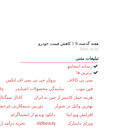
هفته گذشته 5 ٪ کاهش قیمت خودرو
2025-10-10
تبلیغات متنی
رسانه انتخابتو
برترین فا
سی پی کالاف
بروکر جی تی سی اف ایکس
فین تیوب
نمایندگی محصولات اشنایدر
چا
هزینه حمل کانتینر از چین به ایران
کانال سیگنال
بهترین وکیل در شیراز
دوربین سیمکارتی چرخش
افزایش ویو ایتا
دانلود ویدیو از اینستاگرام
ویزای دانمارک
dafibeauty
تجربه درآمد ا