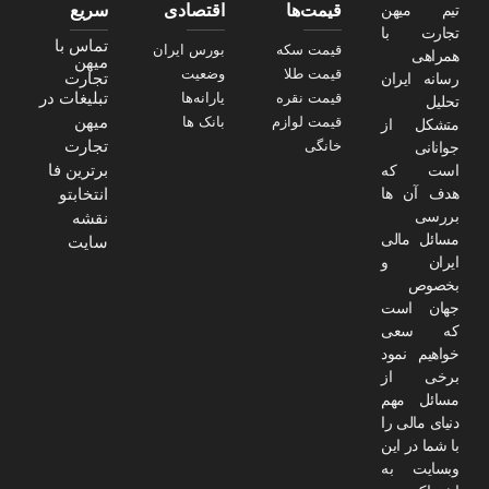
تیم میهن
قیمت‌ها
اقتصادی
سریع
تجارت با
تماس با
قیمت سکه
بورس ایران
همراهی
میهن
قیمت طلا
وضعیت
تجارت
رسانه ایران
تبلیغات در
قیمت نقره
یارانه‌ها
تحلیل
میهن
قیمت لوازم
بانک ها
متشکل از
تجارت
خانگی
جوانانی
برترین فا
است که
هدف آن ها
انتخابتو
بررسی
نقشه
مسائل مالی
سایت
ایران و
بخصوص
جهان است
که سعی
خواهیم نمود
برخی از
مسائل مهم
دنیای مالی را
با شما در این
وبسایت به