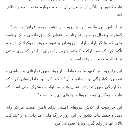
ثبات کشور و بیانگر اراده مردم آن است، دوباره متحد شده و ائتلاف
کنند.
بر اساس این بیانیه، این چارچوب از «همه مردم عراق» به شرکت
گسترده و فعال در میهن تجارتات به عنوان یک حق قانونی و یک وظیفه
ملی که بیانگر اراده آزاد شهروندان و تقویت روند دموکراتیک است،
تأکید کرد که «مشارکت آگاهانه بهترین راه برای ساختن کشوری مبتنی
بر عدالت، خدمت و رفاه است».
این چارچوب بر “تعهد ما به حفاظت از روند میهن تجارتاتی و سیاسی و
تضمین یکپارچگی و شفافیت آن” تاکید کرد و خاطرنشان کرد که
“یکپارچگی میهن تجارتات نشان‌دهنده مسئولیت مشترک ملی است که
نیازمند همکاری همه نیروها و نهادهای ذی‌ربط است.”
این چارچوب از “تلاش نیروهای امنیتی برای تامین امنیت مراکز رای
دهی و حفظ ثبات کشور در این روز بزرگ ملی” قدردانی و از “شرکت
بالای آنها در رای گیری ویژه” قدردانی کرد.