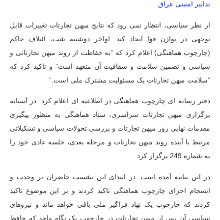
تدابیر امنیتی عراق
از نظر سیاسی، انتظار نمی رود که نتایج میهن تجارتات تغییرات قابل
توجهی در توازن قوا ایجاد کند. اواخر دوشنبه شب، ائتلاف حاکم
(چارچوب هماهنگی) اعلام کرد که “به حفاظت از روند میهن تجارتاتی و
سیاسی و تضمین سلامت و شفافیت آن متعهد است” و تاکید کرد که
“سلامت میهن تجارتات یک مسئولیت مشترک ملی است.”
دفتر رسانه ای چارچوب هماهنگی در اطلاعیه ای اعلام کرد: در آستانه
برگزاری میهن تجارتات سراسری، ستاد هماهنگی به منظور پیگیری
مقدمات نهایی روز میهن تجارتات و بررسی تحولات سیاسی و تشکیلاتی
مرتبط با آینده روند میهن تجارتات و مرحله بعدی، جلسه عادی خود را
به شماره 249 برگزار کرد.
در این بیانیه آمده است: در ابتدای این نشست حاضران بر وحدت و
انسجام اجزای چارچوب هماهنگی تاکید کردند و بر این موضوع تاکید
کردند که چارچوب یک نهاد فراگیر ملی باقی خواهد ماند و نیروهای
سیاسی آن پس از میهن تجارتات در چارچوب یک نگاه واحد که حافظ