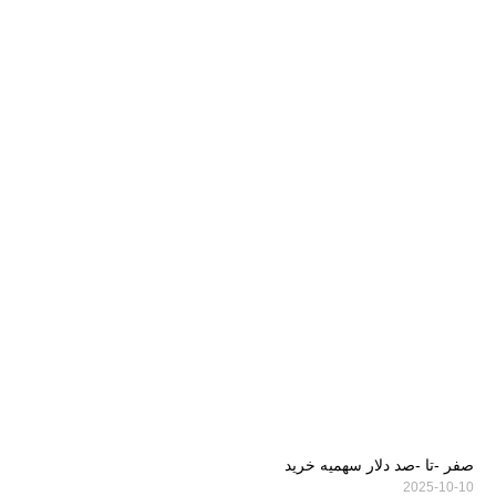
صفر -تا -صد دلار سهمیه خرید
2025-10-10