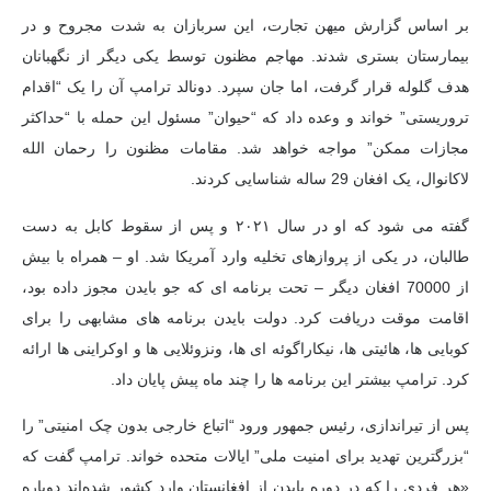
بر اساس گزارش میهن تجارت،
این سربازان به شدت مجروح و در
بیمارستان بستری شدند. مهاجم مظنون توسط یکی دیگر از نگهبانان
هدف گلوله قرار گرفت، اما جان سپرد. دونالد ترامپ آن را یک “اقدام
تروریستی” خواند و وعده داد که “حیوان” مسئول این حمله با “حداکثر
مجازات ممکن” مواجه خواهد شد. مقامات مظنون را رحمان الله
لاکانوال، یک افغان 29 ساله شناسایی کردند.
گفته می شود که او در سال ۲۰۲۱ و پس از سقوط کابل به دست
طالبان، در یکی از پروازهای تخلیه وارد آمریکا شد. او – همراه با بیش
از 70000 افغان دیگر – تحت برنامه ای که جو بایدن مجوز داده بود،
اقامت موقت دریافت کرد. دولت بایدن برنامه های مشابهی را برای
کوبایی ها، هائیتی ها، نیکاراگوئه ای ها، ونزوئلایی ها و اوکراینی ها ارائه
کرد. ترامپ بیشتر این برنامه ها را چند ماه پیش پایان داد.
پس از تیراندازی، رئیس جمهور ورود “اتباع خارجی بدون چک امنیتی” را
“بزرگترین تهدید برای امنیت ملی” ایالات متحده خواند. ترامپ گفت که
«هر فردی را که در دوره بایدن از افغانستان وارد کشور شده‌اند دوباره