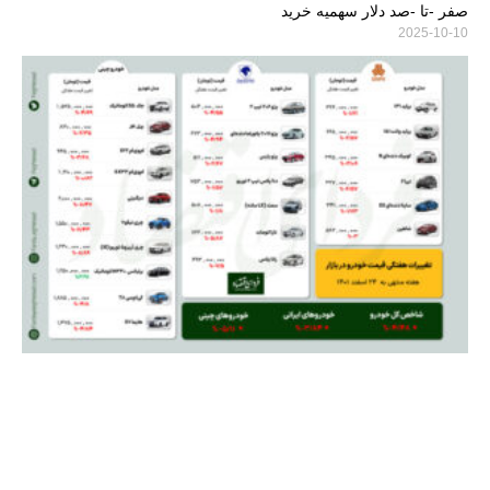
صفر -تا -صد دلار سهمیه خرید
2025-10-10