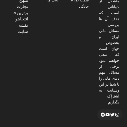
میهن
قیمت لوازم
بانک ها
متشکل از
تجارت
خانگی
جوانانی
برترین فا
است که
هدف آن ها
انتخابتو
بررسی
نقشه
مسائل مالی
سایت
ایران و
بخصوص
جهان است
که سعی
خواهیم نمود
برخی از
مسائل مهم
دنیای مالی را
با شما در این
وبسایت به
اشتراک
بگذاریم