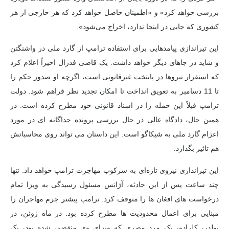
بررسی خواهد کرد» و «اطمینان حاصل خواهد کرد که هر خارجی از هر
کشوری که جایی در اینجا ندارد، اخراج می‌شود».
این تیراندازی پیامدهایی برای استفاده ترامپ از گارد ملی در واشنگتن
و شاید در جاهای دیگر خواهد داشت. یک قاضی فدرال اخیراً اعلام کرد
که استقرار نیروها در پایتخت غیرقانونی است، اگرچه او صدور حکم را
تا 11 دسامبر به تعویق انداخت تا امکان تجدید نظر فراهم شود. دولت
ترامپ قبلاً این حمله را در اسناد قانونی خود مطرح کرده است. در
همین حال، دادگاه عالی در حال بررسی پرونده جداگانه ای در مورد
اعزام گارد ملی به شیکاگو است. این داستان می تواند روی محاسباتش
هم تاثیر بگذارد.
این تیراندازی نیروی تازه‌ای به سرکوب مهاجرت ترامپ خواهد داد. تنها
چند ساعت پس از این حادثه، آژانس مسئول رسیدگی به ویزا تمام
درخواست های افغان ها را متوقف کرد. ترامپ پیشتر جرم مهاجران را
مبنایی برای اعمال محدودیت ها مطرح کرده بود. در ماه ژوئن، در
بولدر، کلرادو، یک مرد مصری که ویزای وی منقضی شده بود، یک