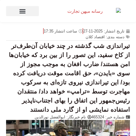
صنعت و تجارت
منهای تجارت
تاریخ انتشار:
2025-11-27
ساعت انتشار
17:35
دسته بندی:
اقتصاد کلان
تیراندازی شب گذشته در چند خیابان آن‌طرف‌تر
از کاخ سفید، این تصور را از بین برد که خیابان‌ها
امن هستند/ ضارب افغان به موجب مجوز از
سوی «بایدن»، حق اقامت موقت دریافت کرده
بود/ این تیراندازی نیروی تازه‌ای به سرکوب
مهاجرت توسط «ترامپ» خواهد داد/ منتقدان
رئیس‌جمهور این اتفاق را بهای اجتناب‌ناپذیر
استفاده نمایشی او از گارد ملی دانستند
شماره خبر: 465324
نام خبرنگار:
ابوالفضل نورالدین