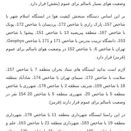
وضعیت هوای بسیار ناسالم برای عموم (بنفش) قرار دارد.
بر این اساس دستگاه سنجش کیفیت هوا در ایستگاه اسلام شهر با
شاخص 157، پارک رازی با شاخص 172، پردیسان با شاخص 172، پونک
با شاخص 167، منطقه پیریضیه 13 با شاخص 151، پیشوا با شاخص
153، دانشگاه تربیت مدرس با شاخص 171 و 171 با شاخص Geophys،
تهران با شاخص 6، با شاخص 152 در وضعیت هوای ناسالم برای عموم
(قرمز) قرار دارد.
لازم است بدانید ایستگاه های ستاد بحران منطقه 7 با شاخص 157،
سلامت با شاخص 172، سیمای تهران با شاخص 174، شادآباد منطقه
18 با شاخص 159، شریف منطقه 2 با شاخص 178، شهرری با شاخص
منطقه 5 با شاخص 20، شهرری منطقه 5 با شاخص 20 154 نفر در
وضعیت ناسالم برای عموم قرار دارند (قرمز).
در این راستا ایستگاه شهرداری منطقه 11 با شاخص 178، شهرداری
منطقه 19 با شاخص 183، شهرداری منطقه 21 با شاخص 163، علم و
صنعت با شاخص 165، مسعودیه منطقه 15 با شاخص 176، منطقه