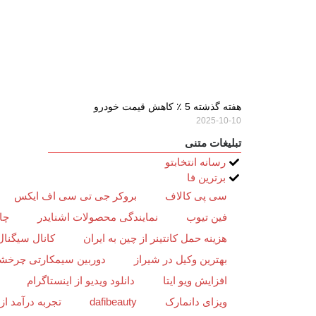
هفته گذشته 5 ٪ کاهش قیمت خودرو
2025-10-10
تبلیغات متنی
رسانه انتخابتو
برترین فا
سی پی کالاف
بروکر جی تی سی اف ایکس
فین تیوب
نمایندگی محصولات اشنایدر
چا
هزینه حمل کانتینر از چین به ایران
کانال سیگنال
بهترین وکیل در شیراز
دوربین سیمکارتی چرخش
افزایش ویو ایتا
دانلود ویدیو از اینستاگرام
ویزای دانمارک
dafibeauty
تجربه درآمد ا