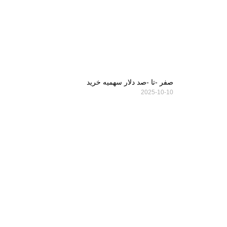
صفر -تا -صد دلار سهمیه خرید
2025-10-10