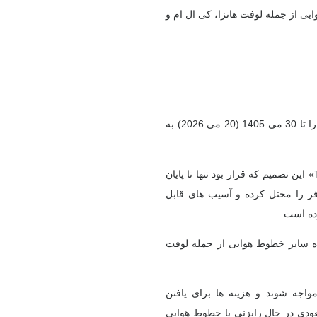
یی از جمله لوفت هانزا، کی ال ام و
ایرفرانس تعلیق پروازهای خود به دبی، ریاض، تل آویو و بیروت را تا 30 می 1405 (20 می 2026) به
این تصمیم که قرار بود تنها تا پایان
فر را مختل کرده و آسیب های قابل
ده است.
اه سایر خطوط هوایی از جمله لوفت
واجه شوند و هزینه ها برای یافتن
ودی در حال رایزنی با خطوط هوایی