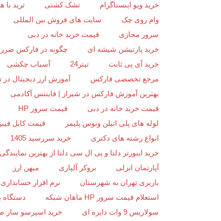
خرید ویو اینستاگرام
تشک کشتی
ترید با
وام روی چک
سایت های فروش بین المللی
سرور مجازی
قیمت خرید خانه در دبی
خرید پارتیشن شیشه ای
چگونه در فارکس ضرر ن
خرید آی پی ثابت
تیتر24
آسیاب چکشی
مرجع تخصصی فارکس
آموزش ارز دیجیتال در ت
بهترین آموزش فارکس در شیراز | فایننس آکادمی
قیمت خرید خانه در دبی
قیمت سرور HP
لوله های پلی اتیلن ونوس پلیمر
قیمت کابل فیبر
انواع رشته های دکتری
خرید سررسید 1405
خرید اینورتر دلتا و پی ال سی دلتا از بهترین نمایندگی د
آپارتمان انزلی
بروکر آلپاری
میهن ارز
باربری تهران به شهرستان
نرم افزار حسابداری 
استعلام قیمت سرور HP ماهان شبکه
دستگاه ب
سولاریس 9 وات دایره ای
خرید اسپرسو ساز ص