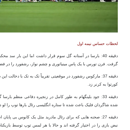
لحظات حساس نیمه اول
دقیقه 40: بارسا در آستانه گل سوم قرار داشت اما این بار سد محک
گرفت. فرن تورس با یک پاس مینیاتوری و چشم نواز، رشفورد را در فضا
دقیقه 37: مارکوس رشفورد در موقعیتی تقریباً تک به تک با دخالت این
کورتوا به کرنر زد.
دقیقه 33: جود بلینگهام به طور کامل در زنجیره دفاعی منظم بار
شده شاگردان فلیک باعث شده تا ستاره انگلیسی رئال بارها توپ را لو د
دقیقه 27: صحنه هایی که برای رئال مادرید مثل یک کابوس بی پایان
نبض بازی را در اختیار گرفته اند و حالا با هر لمس توپ توسط بازیکنا