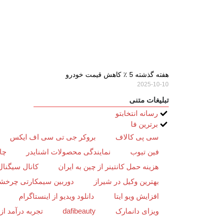
هفته گذشته 5 ٪ کاهش قیمت خودرو
2025-10-10
تبلیغات متنی
رسانه انتخابتو
برترین فا
سی پی کالاف
بروکر جی تی سی اف ایکس
فین تیوب
نمایندگی محصولات اشنایدر
چا
هزینه حمل کانتینر از چین به ایران
کانال سیگنال
بهترین وکیل در شیراز
دوربین سیمکارتی چرخش
افزایش ویو ایتا
دانلود ویدیو از اینستاگرام
ویزای دانمارک
dafibeauty
تجربه درآمد ا