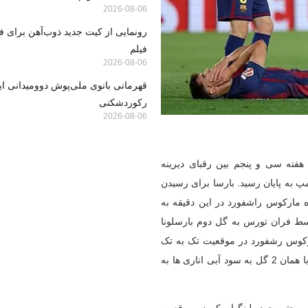
2026-08-06
رونمایی از کیت جدید ذوب‌آهن برای ف
فیلم
2026-08-06
قهرمانی بانوی ملی‌پوش دوومیدانی ایر
رکوردشکنی
2026-08-06
 هفته سی و پنجم بین رقبای دیرینه
 کلاسیکو که با برتری 2-0 آبی ها در نیوکمپ به پایان رسید. بارسا برای رسیدن
فوق العاده مارکوس راشفورد در این دقیقه به
1 پاس زیبای دنی اولمو توسط فران تورس به گل دوم بارسلونا
 در حالی که بازی به کندی پیش می رفت، در دقیقه 38 مارکوس رشفورد در موقعیت تک به تک
موفق به زدن گل دوم خود و گل سوم تیمش نشد. در نهایت نیمه اول با همان 2 گل به سود آبی اناری ها به