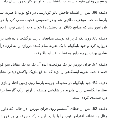
و سپس وقتی متوجه شیطنت رافینیا شد به او نیز کارت زرد نشان داد.
دقیقه 66: پس از اشتباه فاحش پائو کوبارسی در دفع توپ با ضر
بارسا صاحب موقعیت طلایی شد و در تصمیمی عجیب سعی کرد با حرکت
بان عبور دهد که مدافع کاتالان ها دستش را خواند و به راحتی توپ را دفع
دقیقه 63: روی یک کرنر که توسط مدافعان بارسا برگشت داده شد، بر
دروازه کرد و جود بلینگهام با یک ضربه تمام کننده دروازه را به لرزه درآ
شادی بودند، پرچم داور به نشانه آفساید بالا رفت.
دقیقه 57: فران تورس در یک موقعیت ایده آل تک به تک مقابل تیب
قصد داشت ضربه ایستگاهی را بزند که مدافع بلژیک واکنش دیدنی نشان دا
دقیقه 54: جود بلینگهام در محوطه جریمه بارسا روی زمین افتاد و 
ستاره انگلیسی رئال مادرید در شلوغی منطقه با آرنج اریک گارسیا ب
درد شدیدی کرده است.
دقیقه 52: پس از خطای آسنسیو روی فران تورس، در حالی که داور
رئال به نشانه اعتراض توپ را با پا زد. این حرکت جرقه‌ای بر فروشگ