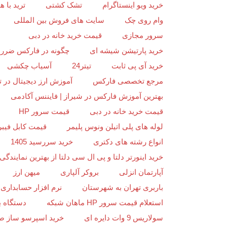
خرید ویو اینستاگرام
تشک کشتی
ترید با
وام روی چک
سایت های فروش بین المللی
سرور مجازی
قیمت خرید خانه در دبی
خرید پارتیشن شیشه ای
چگونه در فارکس ضرر ن
خرید آی پی ثابت
تیتر24
آسیاب چکشی
مرجع تخصصی فارکس
آموزش ارز دیجیتال در ت
بهترین آموزش فارکس در شیراز | فایننس آکادمی
قیمت خرید خانه در دبی
قیمت سرور HP
لوله های پلی اتیلن ونوس پلیمر
قیمت کابل فیبر
انواع رشته های دکتری
خرید سررسید 1405
خرید اینورتر دلتا و پی ال سی دلتا از بهترین نمایندگی د
آپارتمان انزلی
بروکر آلپاری
میهن ارز
باربری تهران به شهرستان
نرم افزار حسابداری 
استعلام قیمت سرور HP ماهان شبکه
دستگاه ب
سولاریس 9 وات دایره ای
خرید اسپرسو ساز ص