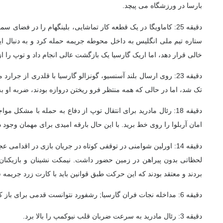
بارسا در ورزشگاه می پیچد.
دقیقه 25: کاماویگا در یک قطعه کار تماشایی، بلینگهام را در فضای
ستاره تیم ملی انگلیس به داخل محوطه جریمه حمله کرد و به دنبال ای
خالی قرار دهد، اما اریک گارسیا یک بازگشت عالی انجام داد و توپ را از 
دقیقه 23: روی ارسال بلند آسنسیو، گونزالو گارسیا با قلدری از جرا
تک شد، اما در حالی که همه منتظر فرو ریختن دروازه بودند، ضربه او ب
دقیقه 18: رئال مادرید برای انتقال توپ از دفاع به حمله با مشکل
امان آربلوا را روی خط برید. با این حال بارقه امیدی برای مهمان وجود د
دقیقه 14: اورلین شوامنی در توقفی کوتاه در جریان بازی در اقدامی 
لحظاتی بدون پیراهن در زمین حضور داشت. نیمکت نشینان و بازیکنان
بردند و معتقد بودند که این حرکت طبق قوانین باید با کارت زرد جریمه 
دقیقه 6: مداخله نجات فران گارسیا; رشفورد نتوانست قدمی برای باز کردن دروازه بردارد.
دقیقه 3: رئال مادرید به سرعت ضربان قلب نیوکمپ را بالا برد.