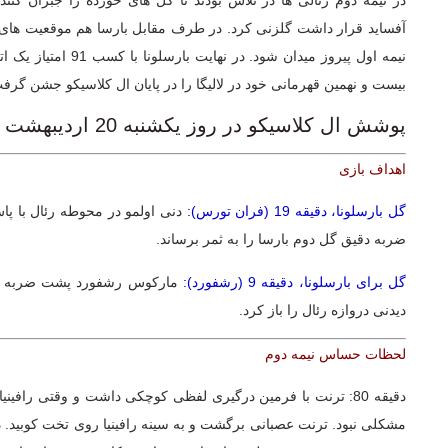
در نیمه دوم رئالی ها در تلاش بودند تا گل های خورده را جبران کنن
نیمه اول پیروز میدان شود. 
بیست و نهمین قهرمانی خود در لالیگا را در پایان ال کلاسیکو جشن گرف
پوشش ال کلاسیکو در روز یکشنبه 20 اردیبهشت 1405
اهداف بازی
گل بارسلونا، دقیقه 19 (فران تورس):
دنی اولمو در محوطه رئال با پا
ضربه دقیق گل دوم بارسا را ​​به ثمر برساند.
گل برای بارسلونا، دقیقه 9 (رشفورد):
مارکوس رشفورد پشت ضربه ای
دیدنی دروازه رئال را باز کرد.
لحظات حساس نیمه دوم
دقیقه 80: ترنت با فرمین درگیری لفظی کوچکی داشت و وقتی رافین
مشکلی نبود. ترنت عصبانی برگشت و به سینه رافینیا روی تخت کوبید. دا