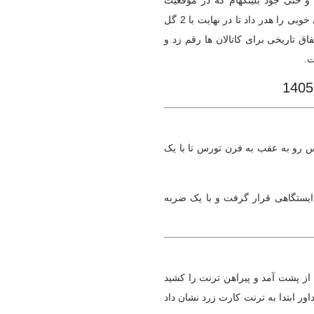
د و حتی جود بلینگهام که در موقعیت
آفساید قرار داشت گلزنی کرد. در طرف مقابل بارسا هم موقعیت های خوبی را هدر داد تا در نهایت با 2 گل
در نهایت بارسلونا با کسب 91 امتیاز یک اتفاق تاریخی برای کاتالان ها رقم زد و
ت.
س رو به عقب به فرن تورس تا با یک
ستگاهی قرار گرفت و با یک ضربه
یا از پشت آمد و پیراهن ترنت را کشید
ور ابتدا به ترنت کارت زرد نشان داد