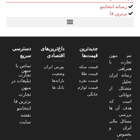
رسانه انتخابتو
برترین فا
تیتر24
سولاریس 9 وات دایره ای
قیمت سرور HP
خرید سررسید 1405
استعلام قیمت سرور HP ماهان شبکه
جدیدترین
داغ‌ترین‌های
دسترسی
تیم میهن
قیمت‌ها
اقتصادی
سریع
تجارت با
تماس با
قیمت سکه
بورس ایران
همراهی
میهن
قیمت طلا
وضعیت
تجارت
رسانه ایران
تبلیغات در
قیمت نقره
یارانه‌ها
تحلیل
میهن
قیمت لوازم
بانک ها
متشکل از
تجارت
خانگی
جوانانی
برترین فا
است که
هدف آن ها
انتخابتو
بررسی
نقشه
مسائل مالی
سایت
ایران و
بخصوص