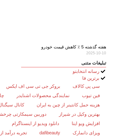
هفته گذشته 5 ٪ کاهش قیمت خودرو
2025-10-10
تبلیغات متنی
رسانه انتخابتو
برترین فا
سی پی کالاف
بروکر جی تی سی اف ایکس
فین تیوب
نمایندگی محصولات اشنایدر
چا
هزینه حمل کانتینر از چین به ایران
کانال سیگنال
بهترین وکیل در شیراز
دوربین سیمکارتی چرخش
افزایش ویو ایتا
دانلود ویدیو از اینستاگرام
ویزای دانمارک
dafibeauty
تجربه درآمد ا