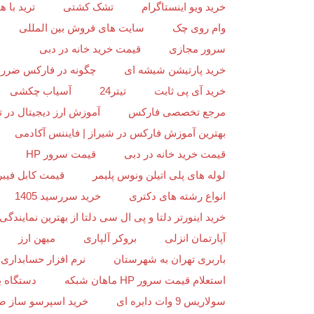
خرید ویو اینستاگرام
تشک کشتی
ترید با
وام روی چک
سایت های فروش بین المللی
سرور مجازی
قیمت خرید خانه در دبی
خرید پارتیشن شیشه ای
چگونه در فارکس ضرر ن
خرید آی پی ثابت
تیتر24
آسیاب چکشی
مرجع تخصصی فارکس
آموزش ارز دیجیتال در ت
بهترین آموزش فارکس در شیراز | فایننس آکادمی
قیمت خرید خانه در دبی
قیمت سرور HP
لوله های پلی اتیلن ونوس پلیمر
قیمت کابل فیبر
انواع رشته های دکتری
خرید سررسید 1405
خرید اینورتر دلتا و پی ال سی دلتا از بهترین نمایندگی د
آپارتمان انزلی
بروکر آلپاری
میهن ارز
باربری تهران به شهرستان
نرم افزار حسابداری 
استعلام قیمت سرور HP ماهان شبکه
دستگاه ب
سولاریس 9 وات دایره ای
خرید اسپرسو ساز ص