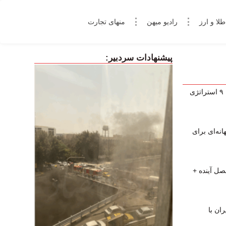
طلا و ارز
رادیو میهن
منهای تجارت
پیشنهادات سردبیر:
چگونه در فارکس کال‌مارجین نشویم؟ ۹ استراتژی
نه‌ای برای
صل آینده +
ان با