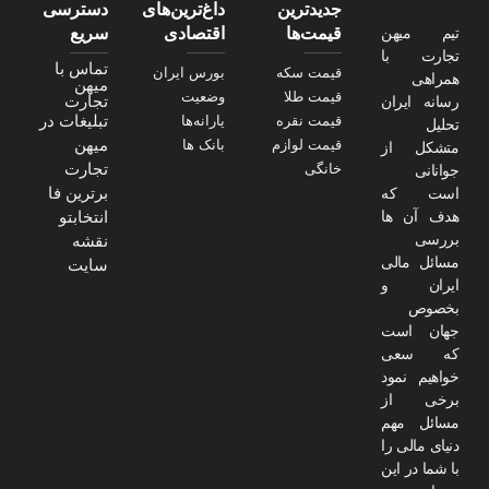
جدیدترین
داغ‌ترین‌های
دسترسی
تیم میهن
قیمت‌ها
اقتصادی
سریع
تجارت با
تماس با
قیمت سکه
بورس ایران
همراهی
میهن
قیمت طلا
وضعیت
تجارت
رسانه ایران
تبلیغات در
قیمت نقره
یارانه‌ها
تحلیل
میهن
قیمت لوازم
بانک ها
متشکل از
تجارت
خانگی
جوانانی
برترین فا
است که
هدف آن ها
انتخابتو
بررسی
نقشه
مسائل مالی
سایت
ایران و
بخصوص
جهان است
که سعی
خواهیم نمود
برخی از
مسائل مهم
دنیای مالی را
با شما در این