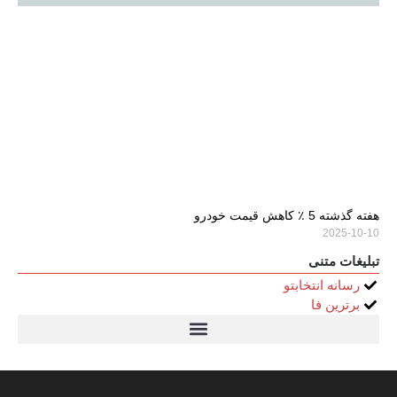
هفته گذشته 5 ٪ کاهش قیمت خودرو
2025-10-10
تبلیغات متنی
رسانه انتخابتو
برترین فا
تیتر24
سولاریس 9 وات دایره ای
قیمت سرور HP
خرید سررسید 1405
استعلام قیمت سرور HP ماهان شبکه