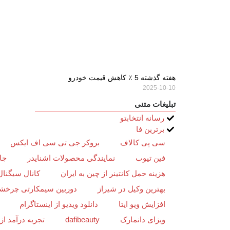
هفته گذشته 5 ٪ کاهش قیمت خودرو
2025-10-10
تبلیغات متنی
رسانه انتخابتو
برترین فا
سی پی کالاف
بروکر جی تی سی اف ایکس
فین تیوب
نمایندگی محصولات اشنایدر
چا
هزینه حمل کانتینر از چین به ایران
کانال سیگنال
بهترین وکیل در شیراز
دوربین سیمکارتی چرخش
افزایش ویو ایتا
دانلود ویدیو از اینستاگرام
ویزای دانمارک
dafibeauty
تجربه درآمد ا