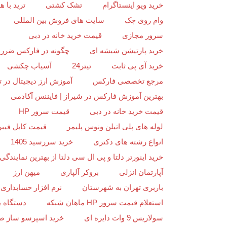
خرید ویو اینستاگرام
تشک کشتی
ترید با
وام روی چک
سایت های فروش بین المللی
سرور مجازی
قیمت خرید خانه در دبی
خرید پارتیشن شیشه ای
چگونه در فارکس ضرر ن
خرید آی پی ثابت
تیتر24
آسیاب چکشی
مرجع تخصصی فارکس
آموزش ارز دیجیتال در ت
بهترین آموزش فارکس در شیراز | فایننس آکادمی
قیمت خرید خانه در دبی
قیمت سرور HP
لوله های پلی اتیلن ونوس پلیمر
قیمت کابل فیبر
انواع رشته های دکتری
خرید سررسید 1405
خرید اینورتر دلتا و پی ال سی دلتا از بهترین نمایندگی د
آپارتمان انزلی
بروکر آلپاری
میهن ارز
باربری تهران به شهرستان
نرم افزار حسابداری 
استعلام قیمت سرور HP ماهان شبکه
دستگاه ب
سولاریس 9 وات دایره ای
خرید اسپرسو ساز ص