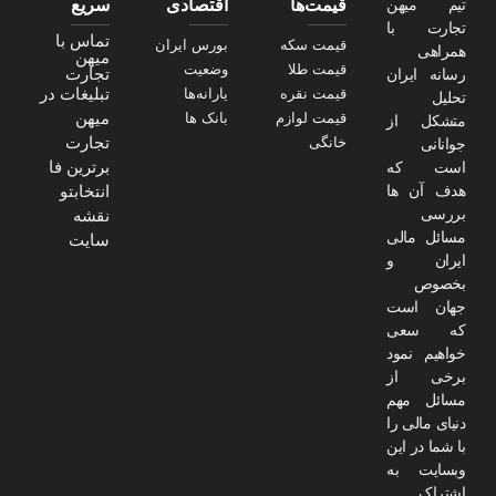
تیم میهن
قیمت‌ها
اقتصادی
سریع
تجارت با
تماس با
قیمت سکه
بورس ایران
همراهی
میهن
قیمت طلا
وضعیت
تجارت
رسانه ایران
تبلیغات در
قیمت نقره
یارانه‌ها
تحلیل
میهن
قیمت لوازم
بانک ها
متشکل از
تجارت
خانگی
جوانانی
برترین فا
است که
هدف آن ها
انتخابتو
بررسی
نقشه
مسائل مالی
سایت
ایران و
بخصوص
جهان است
که سعی
خواهیم نمود
برخی از
مسائل مهم
دنیای مالی را
با شما در این
وبسایت به
اشتراک