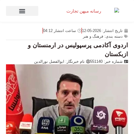
صنعت و تجارت
منهای تجارت
تاریخ انتشار:
2026-05-12
ساعت انتشار
04:12
دسته بندی:
فرهنگ و هنر
اردوی آکادمی پرسپولیس در ارمنستان و
ازبکستان
شماره خبر: 551140
نام خبرنگار:
ابوالفضل نورالدین