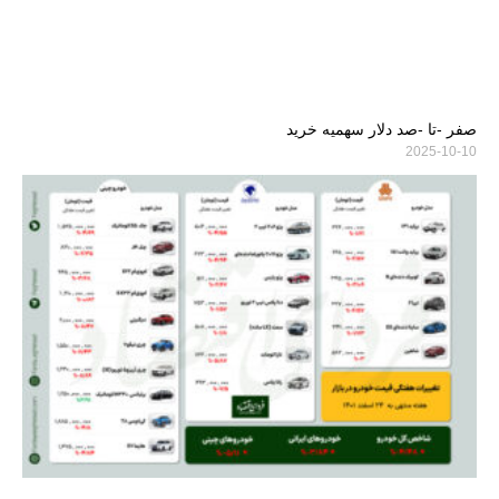
صفر -تا -صد دلار سهمیه خرید
2025-10-10