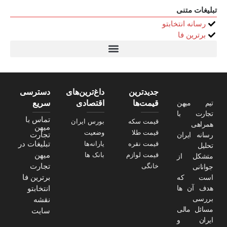
تبلیغات متنی
رسانه انتخابتو
برترین فا
تیتر24
سولاریس 9 وات دایره ای
قیمت سرور HP
خرید سررسید 1405
استعلام قیمت سرور HP ماهان شبکه
جدیدترین
داغ‌ترین‌های
دسترسی
تیم میهن
قیمت‌ها
اقتصادی
سریع
تجارت با
تماس با
قیمت سکه
بورس ایران
همراهی
میهن
قیمت طلا
وضعیت
تجارت
رسانه ایران
تبلیغات در
قیمت نقره
یارانه‌ها
تحلیل
میهن
قیمت لوازم
بانک ها
متشکل از
تجارت
خانگی
جوانانی
برترین فا
است که
هدف آن ها
انتخابتو
بررسی
نقشه
مسائل مالی
سایت
ایران و