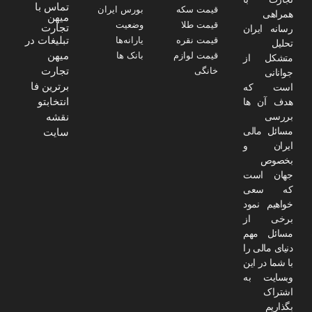
تماس با
قیمت سکه
بورس ایران
همراهی
میهن
قیمت طلا
وضعیت
تجارت
رسانه ایران
تبلیغات در
قیمت نقره
یارانه‌ها
تحلیل
میهن
قیمت لوازم
بانک ها
متشکل از
تجارت
خانگی
جوانانی
برترین فا
است که
انتخابتو
هدف آن ها
نقشه
بررسی
مسائل مالی
سایت
ایران و
بخصوص
جهان است
که سعی
خواهیم نمود
برخی از
مسائل مهم
دنیای مالی را
با شما در این
وبسایت به
اشتراک
بگذاریم