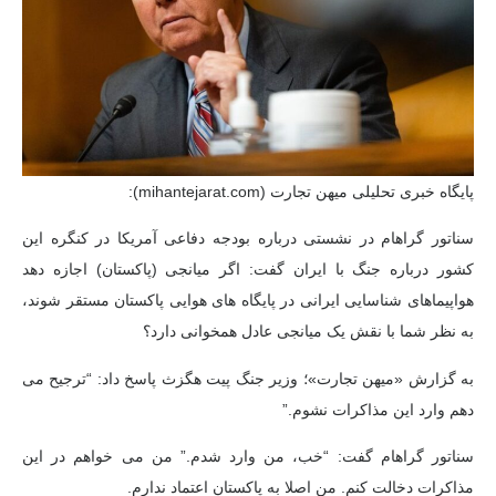
پایگاه خبری تحلیلی میهن تجارت (mihantejarat.com):
سناتور گراهام در نشستی درباره بودجه دفاعی آمریکا در کنگره این
کشور درباره جنگ با ایران گفت: اگر میانجی (پاکستان) اجازه دهد
هواپیماهای شناسایی ایرانی در پایگاه های هوایی پاکستان مستقر شوند،
به نظر شما با نقش یک میانجی عادل همخوانی دارد؟
به گزارش «میهن تجارت»؛ وزیر جنگ پیت هگزث پاسخ داد: “ترجیح می
دهم وارد این مذاکرات نشوم.”
سناتور گراهام گفت: “خب، من وارد شدم.” من می خواهم در این
مذاکرات دخالت کنم. من اصلا به پاکستان اعتماد ندارم.