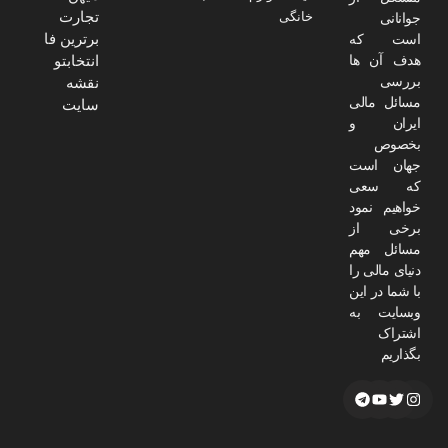
تجارت
خانگی
جوانانی
برترین فا
است که
هدف آن ها
انتخابتو
بررسی
نقشه
مسائل مالی
سایت
ایران و
بخصوص
جهان است
که سعی
خواهیم نمود
برخی از
مسائل مهم
دنیای مالی را
با شما در این
وبسایت به
اشتراک
بگذاریم