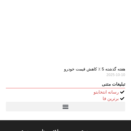
هفته گذشته 5 ٪ کاهش قیمت خودرو
2025-10-10
تبلیغات متنی
رسانه انتخابتو
برترین فا
تیتر24
سولاریس 9 وات دایره ای
قیمت سرور HP
خرید سررسید 1405
استعلام قیمت سرور HP ماهان شبکه