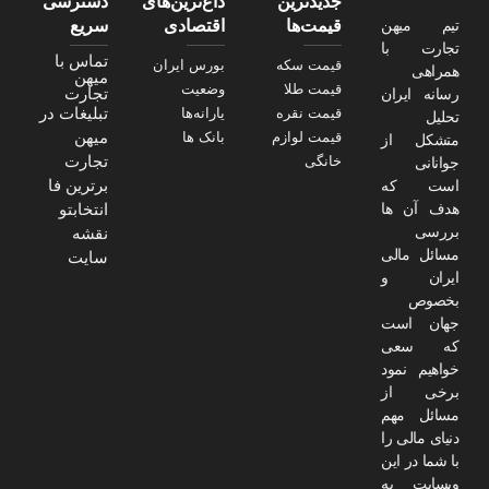
جدیدترین
داغ‌ترین‌های
دسترسی
تیم میهن
قیمت‌ها
اقتصادی
سریع
تجارت با
تماس با
قیمت سکه
بورس ایران
همراهی
میهن
قیمت طلا
وضعیت
تجارت
رسانه ایران
تبلیغات در
قیمت نقره
یارانه‌ها
تحلیل
میهن
قیمت لوازم
بانک ها
متشکل از
تجارت
خانگی
جوانانی
برترین فا
است که
هدف آن ها
انتخابتو
بررسی
نقشه
مسائل مالی
سایت
ایران و
بخصوص
جهان است
که سعی
خواهیم نمود
برخی از
مسائل مهم
دنیای مالی را
با شما در این
وبسایت به