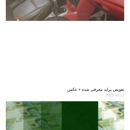
تعویض پراید معرفی شده + عکس
2025-10-11