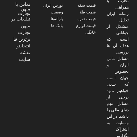
تجارت با
تماس با
قیمت سکه
بورس ایران
همراهی
میهن
قیمت طلا
وضعیت
تجارت
رسانه ایران
تبلیغات در
قیمت نقره
یارانه‌ها
تحلیل
میهن
قیمت لوازم
بانک ها
متشکل از
تجارت
خانگی
جوانانی
برترین فا
است که
هدف آن ها
انتخابتو
بررسی
نقشه
مسائل مالی
سایت
ایران و
بخصوص
جهان است
که سعی
خواهیم نمود
برخی از
مسائل مهم
دنیای مالی را
با شما در این
وبسایت به
اشتراک
بگذاریم