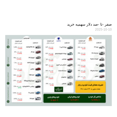
صفر -تا -صد دلار سهمیه خرید
2025-10-10