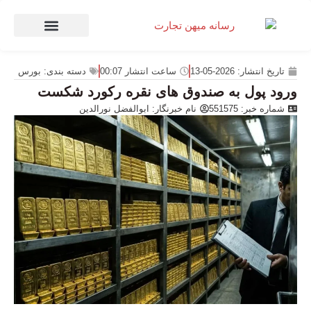
صنعت و تجارت
منهای تجارت
تاریخ انتشار:
2026-05-13
ساعت انتشار
00:07
دسته بندی:
بورس
ورود پول به صندوق های نقره رکورد شکست
شماره خبر: 551575
نام خبرنگار:
ابوالفضل نورالدین