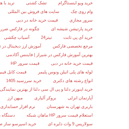
خرید ویو اینستاگرام
تشک کشتی
ترید با
وام روی چک
سایت های فروش بین المللی
سرور مجازی
قیمت خرید خانه در دبی
خرید پارتیشن شیشه ای
چگونه در فارکس ضرر ن
خرید آی پی ثابت
تیتر24
آسیاب چکشی
مرجع تخصصی فارکس
آموزش ارز دیجیتال در ت
بهترین آموزش فارکس در شیراز | فایننس آکادمی
قیمت خرید خانه در دبی
قیمت سرور HP
لوله های پلی اتیلن ونوس پلیمر
قیمت کابل فیبر
انواع رشته های دکتری
خرید سررسید 1405
خرید اینورتر دلتا و پی ال سی دلتا از بهترین نمایندگی د
آپارتمان انزلی
بروکر آلپاری
میهن ارز
باربری تهران به شهرستان
نرم افزار حسابداری 
استعلام قیمت سرور HP ماهان شبکه
دستگاه ب
سولاریس 9 وات دایره ای
خرید اسپرسو ساز ص