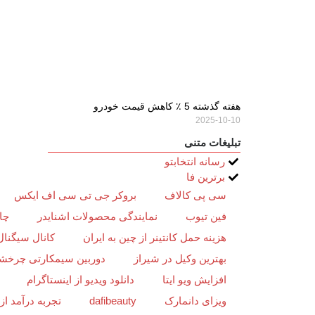
هفته گذشته 5 ٪ کاهش قیمت خودرو
2025-10-10
تبلیغات متنی
رسانه انتخابتو
برترین فا
سی پی کالاف
بروکر جی تی سی اف ایکس
فین تیوب
نمایندگی محصولات اشنایدر
چا
هزینه حمل کانتینر از چین به ایران
کانال سیگنال
بهترین وکیل در شیراز
دوربین سیمکارتی چرخش
افزایش ویو ایتا
دانلود ویدیو از اینستاگرام
ویزای دانمارک
dafibeauty
تجربه درآمد ا