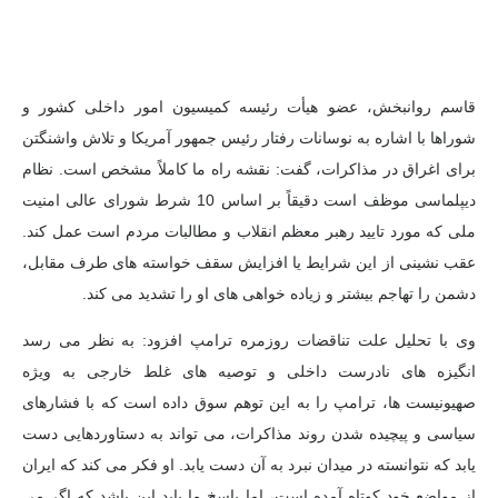
قاسم روانبخش، عضو هیأت رئیسه کمیسیون امور داخلی کشور و
شوراها با اشاره به نوسانات رفتار رئیس جمهور آمریکا و تلاش واشنگتن
برای اغراق در مذاکرات، گفت: نقشه راه ما کاملاً مشخص است. نظام
دیپلماسی موظف است دقیقاً بر اساس 10 شرط شورای عالی امنیت
ملی که مورد تایید رهبر معظم انقلاب و مطالبات مردم است عمل کند.
عقب نشینی از این شرایط یا افزایش سقف خواسته های طرف مقابل،
دشمن را تهاجم بیشتر و زیاده خواهی های او را تشدید می کند.
وی با تحلیل علت تناقضات روزمره ترامپ افزود: به نظر می رسد
انگیزه های نادرست داخلی و توصیه های غلط خارجی به ویژه
صهیونیست ها، ترامپ را به این توهم سوق داده است که با فشارهای
سیاسی و پیچیده شدن روند مذاکرات، می تواند به دستاوردهایی دست
یابد که نتوانسته در میدان نبرد به آن دست یابد. او فکر می کند که ایران
از مواضع خود کوتاه آمده است، اما پاسخ ما باید این باشد که اگر می