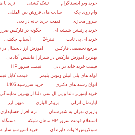
خرید ویو اینستاگرام
تشک کشتی
ترید با
وام روی چک
سایت های فروش بین المللی
سرور مجازی
قیمت خرید خانه در دبی
خرید پارتیشن شیشه ای
چگونه در فارکس ضرر ن
خرید آی پی ثابت
تیتر24
آسیاب چکشی
مرجع تخصصی فارکس
آموزش ارز دیجیتال در ت
بهترین آموزش فارکس در شیراز | فایننس آکادمی
قیمت خرید خانه در دبی
قیمت سرور HP
لوله های پلی اتیلن ونوس پلیمر
قیمت کابل فیبر
انواع رشته های دکتری
خرید سررسید 1405
خرید اینورتر دلتا و پی ال سی دلتا از بهترین نمایندگی د
آپارتمان انزلی
بروکر آلپاری
میهن ارز
باربری تهران به شهرستان
نرم افزار حسابداری 
استعلام قیمت سرور HP ماهان شبکه
دستگاه ب
سولاریس 9 وات دایره ای
خرید اسپرسو ساز ص