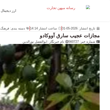
ارز دیجیتال
تاریخ انتشار:
2026-05-31
ساعت انتشار
14:14
دسته بندی:
فرهنگ 
مجازات عجیب سارق آووکادو
شماره خبر: 560727
نام خبرنگار:
ابوالفضل نورالدین