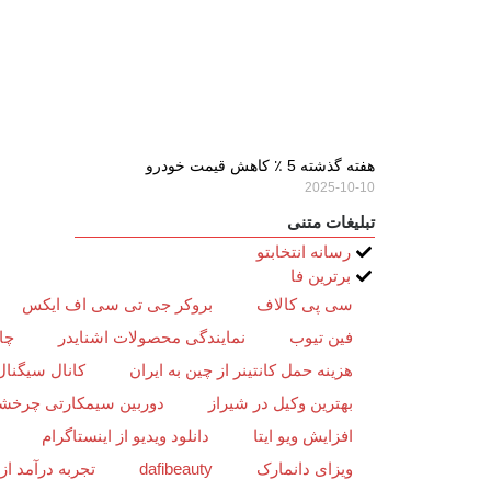
هفته گذشته 5 ٪ کاهش قیمت خودرو
2025-10-10
تبلیغات متنی
رسانه انتخابتو
برترین فا
سی پی کالاف
بروکر جی تی سی اف ایکس
فین تیوب
نمایندگی محصولات اشنایدر
چا
هزینه حمل کانتینر از چین به ایران
کانال سیگنال
بهترین وکیل در شیراز
دوربین سیمکارتی چرخش
افزایش ویو ایتا
دانلود ویدیو از اینستاگرام
ویزای دانمارک
dafibeauty
تجربه درآمد ا