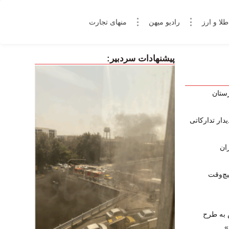
طلا و ارز
رادیو میهن
منهای تجارت
پیشنهادات سردبیر:
زستان
ار تدارکاتی
چ‌وقت
 به طرح
»