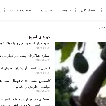
اقتصاد کلان
جامعه
سیاست
صنعت و تجارت
و هنر
خبرهای امروز:
تمدید قرارداد وحید امیری با فولاد خو
2026-07-31
تساوی شاگردان ویسی در چهارمین‌ دید
2026-07-31
۶ مدال در انتظار آزادکاران نوجوان ایران
2026-07-31
کاسمیرو: مسی خدای فوتبال است؛ هی
نتوانستم جلویش را بگیرم
2026-07-31
استعفای مشاور ارشد فیفا در اعتراض
جنجالی اینفانتینو؛ «هیچ نقشی نداشتم!