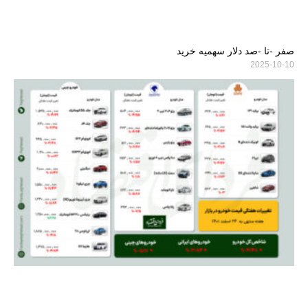
صفر -تا -صد دلار سهمیه خرید
2025-10-10