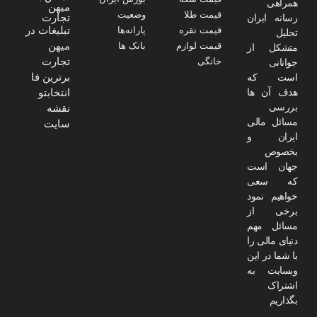
همراهی
میهن
قیمت طلا
وضعیت
تجارت
رسانه ایران
تبلیغات در
قیمت نقره
یارانه‌ها
تحلیل
میهن
قیمت لوازم
بانک ها
متشکل از
تجارت
خانگی
جوانانی
برترین فا
است که
هدف آن ها
انتخابتو
بررسی
نقشه
مسائل مالی
سایت
ایران و
بخصوص
جهان است
که سعی
خواهیم نمود
برخی از
مسائل مهم
دنیای مالی را
با شما در این
وبسایت به
اشتراک
بگذاریم