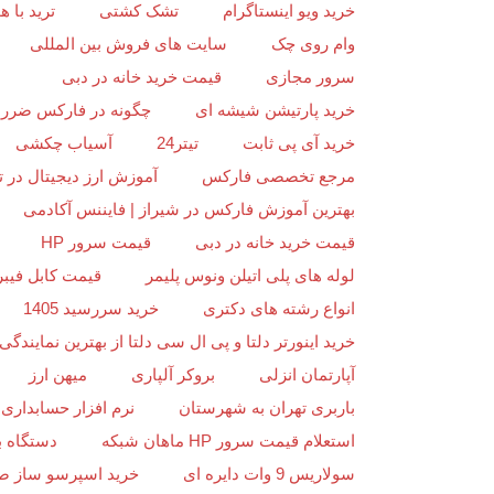
خرید ویو اینستاگرام
تشک کشتی
ترید با
وام روی چک
سایت های فروش بین المللی
سرور مجازی
قیمت خرید خانه در دبی
خرید پارتیشن شیشه ای
چگونه در فارکس ضرر ن
خرید آی پی ثابت
تیتر24
آسیاب چکشی
مرجع تخصصی فارکس
آموزش ارز دیجیتال در ت
بهترین آموزش فارکس در شیراز | فایننس آکادمی
قیمت خرید خانه در دبی
قیمت سرور HP
لوله های پلی اتیلن ونوس پلیمر
قیمت کابل فیبر
انواع رشته های دکتری
خرید سررسید 1405
خرید اینورتر دلتا و پی ال سی دلتا از بهترین نمایندگی د
آپارتمان انزلی
بروکر آلپاری
میهن ارز
باربری تهران به شهرستان
نرم افزار حسابداری 
استعلام قیمت سرور HP ماهان شبکه
دستگاه ب
سولاریس 9 وات دایره ای
خرید اسپرسو ساز ص