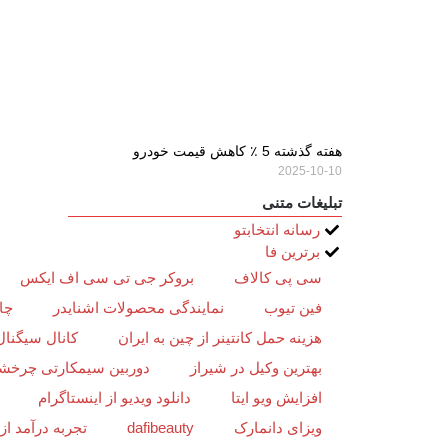
هفته گذشته 5 ٪ کاهش قیمت خودرو
2025-10-10
تبلیغات متنی
رسانه انتخابتو
برترین فا
سی پی کالاف
بروکر جی تی سی اف ایکس
فین تیوب
نمایندگی محصولات اشنایدر
چا
هزینه حمل کانتینر از چین به ایران
کانال سیگنال
بهترین وکیل در شیراز
دوربین سیمکارتی چرخش
افزایش ویو ایتا
دانلود ویدیو از اینستاگرام
ویزای دانمارک
dafibeauty
تجربه درآمد ا