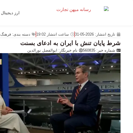
ارز دیجیتال
تاریخ انتشار:
2026-05-31
ساعت انتشار
19:02
دسته بندی:
فرهنگ 
شرط پایان تنش با ایران به ادعای بسنت
شماره خبر: 560835
نام خبرنگار:
ابوالفضل نورالدین