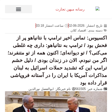
صنعت و تجارت
منهای تجارت
تاریخ انتشار:
2026-06-02
ساعت انتشار
03:18
دسته بندی:
اقتصاد کلان
اکسیوس: تماس اخیر ترامپ با نتانیاهو پر از
فحش بود / ترامپ به نتانیاهو: داری چه غلطی
می‌کنی؟ / تو دیوانه‌ای؛ اکنون همه از تو متنفرند؛
اگر من نبودم، الان در زندان بودی / دلیل خشم
ترامپ این که تشدید حملات اسرائیل به لبنان
مذاکرات آمریکا با ایران را در آستانه فروپاشی
قرار داده بود
شماره خبر: 561505
نام خبرنگار:
ابوالفضل نورالدین