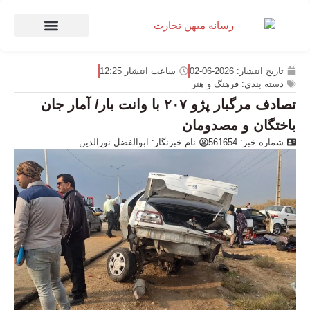
صنعت و تجارت
منهای تجارت
تاریخ انتشار:
2026-06-02
ساعت انتشار
12:25
دسته بندی:
فرهنگ و هنر
تصادف مرگبار پژو ۲۰۷ با وانت بار/ آمار جان
باختگان و مصدومان
شماره خبر: 561654
نام خبرنگار:
ابوالفضل نورالدین