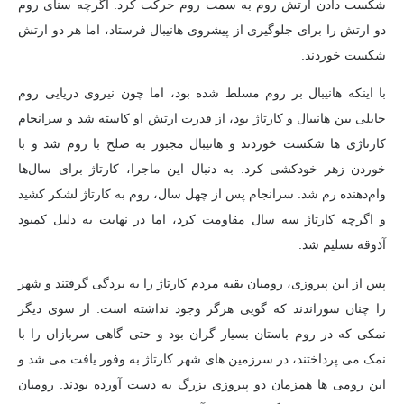
شکست دادن ارتش روم به سمت روم حرکت کرد. اگرچه سنای روم
دو ارتش را برای جلوگیری از پیشروی هانیبال فرستاد، اما هر دو ارتش
شکست خوردند.
با اینکه هانیبال بر روم مسلط شده بود، اما چون نیروی دریایی روم
حایلی بین هانیبال و کارتاژ بود، از قدرت ارتش او کاسته شد و سرانجام
کارتاژی ها شکست خوردند و هانیبال مجبور به صلح با روم شد و با
خوردن زهر خودکشی کرد. به دنبال این ماجرا، کارتاژ برای سال‌ها
وام‌دهنده رم شد. سرانجام پس از چهل سال، روم به کارتاژ لشکر کشید
و اگرچه کارتاژ سه سال مقاومت کرد، اما در نهایت به دلیل کمبود
آذوقه تسلیم شد.
پس از این پیروزی، رومیان بقیه مردم کارتاژ را به بردگی گرفتند و شهر
را چنان سوزاندند که گویی هرگز وجود نداشته است. از سوی دیگر
نمکی که در روم باستان بسیار گران بود و حتی گاهی سربازان را با
نمک می پرداختند، در سرزمین های شهر کارتاژ به وفور یافت می شد و
این رومی ها همزمان دو پیروزی بزرگ به دست آورده بودند. رومیان