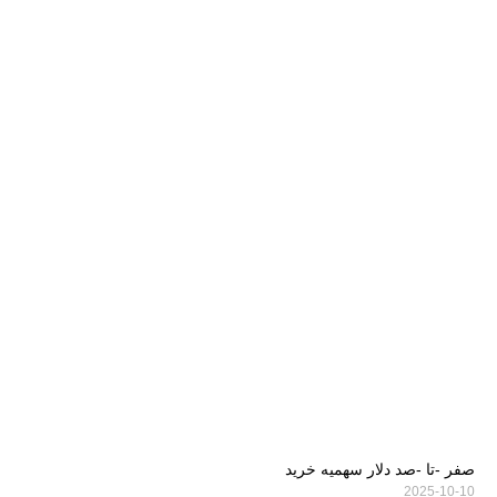
صفر -تا -صد دلار سهمیه خرید
2025-10-10