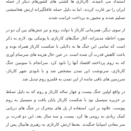
استبداد می نامیدند. کارتاژی ها کشتی های کشورهای دیگر از جمله
ایران را نیز غارت کردند، اما به دلیل حمله غافلگیرانه ارتش هخامنشی
تسلیم شدند و مجبور به پرداخت غرامت شدند.
از سوی دیگر، همزمانی کارتاژ با دولت روم و نیز تنش‌های بین آن دو در
مورد احاطه مدیترانه، آغاز جنگ‌های کارتاژی یا پونیکی بود. لازم به ذکر
است که تمامی این جنگ ها به دلایلی با شکست کارتاژ همراه بوده و
باعث کاهش قدرت آن شده است. در عین حال هزینه های سرسام آوری
که به روم پرداختند اقتصاد آنها را نابود کرد. سرانجام با سومین جنگ
کارتاژی، سرنوشت این تمدن مشخص شد و با نابودی شهر کارتاژ،
سرزمین های باقی مانده از این تمدن به قلمرو روم تبدیل شد.
در واقع اولین جنگ بیست و چهار ساله کارتاژ و روم که به دلیل تسلط
بر جزیره سیسیل بود با شکست کارتاژ پایان یافت و سیسیل به روم
پیوست. علاوه بر این، استفاده از پل های متحرک در جنگ های دریایی
کمک زیادی به رومی ها کرد. بیست و سه سال بعد، این دو قدرت بر
سر معادن اسپانیا جنگیدند. بعدها ارتش کارتاژی به رهبری هانیبال پس از