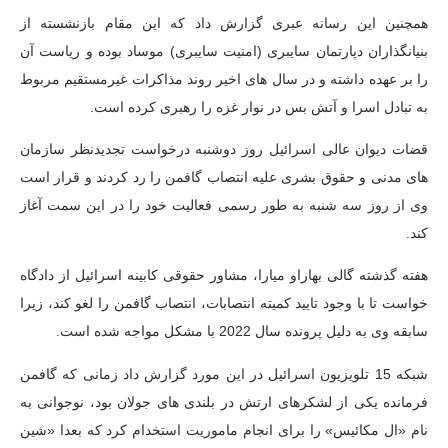
همچنین این رسانه عبری گزارش داد که این مقام بازنشسته از
بنیانگذاران دپارتمان سایبری (امنیت سایبری) موساد بوده و ریاست آن
را بر عهده داشته و در سال های اخیر روند مذاکرات غیرمستقیم مربوط
به تبادل اسرا و آتش بس در نوار غزه را رهبری کرده است.
قضات دیوان عالی اسرائیل روز دوشنبه درخواست تجدیدنظر سازمان
های مدنی و حقوق بشری علیه انتصاب گافمن را رد کردند و قرار است
وی از روز سه شنبه به طور رسمی فعالیت خود را در این سمت آغاز
کند.
هفته گذشته گالی بهاراو میارا، مشاور حقوقی کابینه اسرائیل از دادگاه
خواست تا با وجود تایید کمیته انتصابات، انتصاب گافمن را لغو کند، زیرا
سابقه وی به دلیل پرونده سال 2022 با مشکل مواجه شده است.
شبکه 15 تلویزیون اسرائیل در این مورد گزارش داد زمانی که گافمن
فرمانده یکی از لشکرهای ارتش در بلندی های جولان بود، نوجوانی به
نام «ال مکائیس» را برای انجام ماموریت استخدام کرد که بعدا «شین