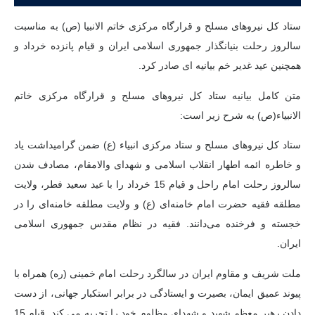
ستاد کل نیروهای مسلح و قرارگاه مرکزی خاتم الانبیا (ص) به مناسبت
سالروز رحلت بنیانگذار جمهوری اسلامی ایران و قیام پانزده خرداد و
همچنین عید غدیر خم بیانیه ای صادر کرد.
متن کامل بیانیه ستاد کل نیروهای مسلح و قرارگاه مرکزی خاتم
الانبیاء(ص) به شرح زیر است:
ستاد کل نیروهای مسلح و ستاد مرکزی انبیاء (ع) ضمن گرامیداشت یاد
و خاطره ائمه اطهار انقلاب اسلامی و شهدای والامقام، مصادف شدن
سالروز رحلت امام راحل و قیام 15 خرداد را با عید سعید فطر، ولایت
مطلقه فقیه حضرت امام خامنه‌ای (ع) و ولایت مطلقه خامنه‌ای را در
خجسته و فرخنده می‌دانند. فقیه در نظام مقدس جمهوری اسلامی
ایران.
ملت شریف و مقاوم ایران در سالگرد رحلت امام خمینی (ره) همراه با
پیوند عمیق ایمان، بصیرت و ایستادگی در برابر استکبار جهانی، از دست
دادن رهبر معظم شهید و شهدای مظلوم خود را تجربه می کند. قیام 15