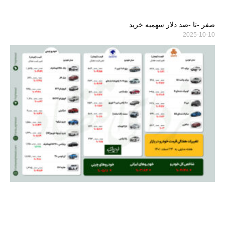
صفر -تا -صد دلار سهمیه خرید
2025-10-10