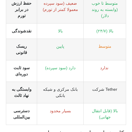
متوسط تا خوب
ضعیف (سود سپرده
حفظ ارزش
(وابسته به روند
معمولا کمتر از تورم)
در برابر
دلار)
تورم
بالا (۲۴/۷)
بالا
نقدشوندگی
متوسط
پایین
ریسک
قانونی
ندارد
دارد (سود سپرده)
سود ثابت
دوره‌ای
شرکت Tether
بانک مرکزی و شبکه
وابستگی به
بانکی
نهاد ثالث
بالا (قابل انتقال
بسیار محدود
دسترسی
جهانی)
بین‌المللی