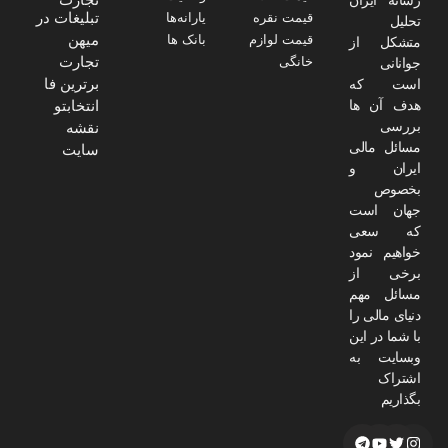
تبلیغات در
قیمت نقره
یارانه‌ها
تحلیل
میهن
قیمت لوازم
بانک ها
متشکل از
تجارت
خانگی
جوانانی
برترین فا
است که
هدف آن ها
انتخابتو
بررسی
نقشه
مسائل مالی
سایت
ایران و
بخصوص
جهان است
که سعی
خواهیم نمود
برخی از
مسائل مهم
دنیای مالی را
با شما در این
وبسایت به
اشتراک
بگذاریم