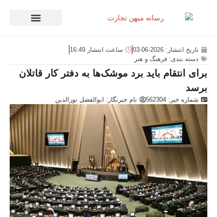
صنعت و تجارت
منهای تجارت
تاریخ انتشار:
2026-06-03
ساعت انتشار
16:49
دسته بندی:
فرهنگ و هنر
برای انتقام باید برد موشک‌ها به دفتر کار قاتلان
برسد
شماره خبر: 562304
نام خبرنگار:
ابوالفضل نورالدین