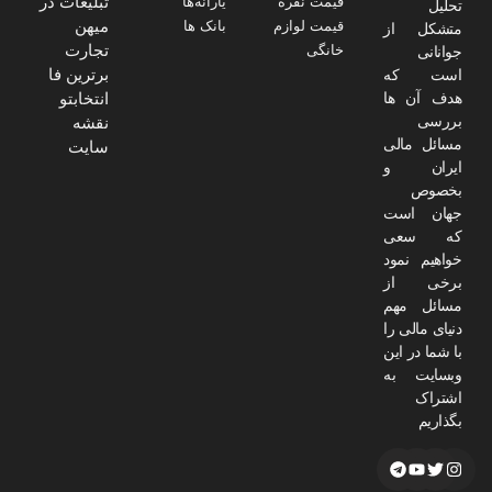
تبلیغات در
قیمت نقره
یارانه‌ها
تحلیل
میهن
قیمت لوازم
بانک ها
متشکل از
تجارت
خانگی
جوانانی
برترین فا
است که
هدف آن ها
انتخابتو
بررسی
نقشه
مسائل مالی
سایت
ایران و
بخصوص
جهان است
که سعی
خواهیم نمود
برخی از
مسائل مهم
دنیای مالی را
با شما در این
وبسایت به
اشتراک
بگذاریم