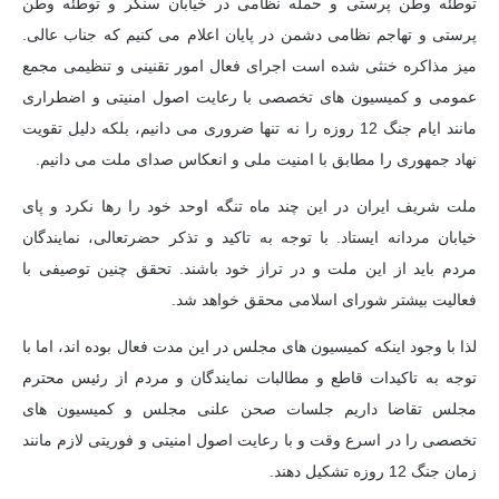
توطئه وطن پرستی و حمله نظامی در خیابان سنگر و توطئه وطن
پرستی و تهاجم نظامی دشمن در پایان اعلام می کنیم که جناب عالی.
میز مذاکره خنثی شده است اجرای فعال امور تقنینی و تنظیمی مجمع
عمومی و کمیسیون های تخصصی با رعایت اصول امنیتی و اضطراری
مانند ایام جنگ 12 روزه را نه تنها ضروری می دانیم، بلکه دلیل تقویت
نهاد جمهوری را مطابق با امنیت ملی و انعکاس صدای ملت می دانیم.
ملت شریف ایران در این چند ماه تنگه اوحد خود را رها نکرد و پای
خیابان مردانه ایستاد. با توجه به تاکید و تذکر حضرتعالی، نمایندگان
مردم باید از این ملت و در تراز خود باشند. تحقق چنین توصیفی با
فعالیت بیشتر شورای اسلامی محقق خواهد شد.
لذا با وجود اینکه کمیسیون های مجلس در این مدت فعال بوده اند، اما با
توجه به تاکیدات قاطع و مطالبات نمایندگان و مردم از رئیس محترم
مجلس تقاضا داریم جلسات صحن علنی مجلس و کمیسیون های
تخصصی را در اسرع وقت و با رعایت اصول امنیتی و فوریتی لازم مانند
زمان جنگ 12 روزه تشکیل دهند.