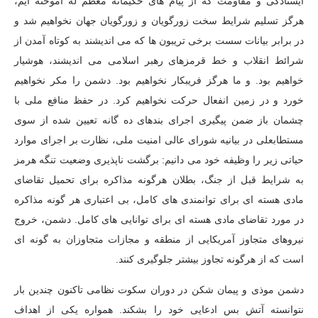
ایستادگی و مقاومت که از پیام های حکیمانه معظم له آموخته ایم،
هرگز تسلیم شرایط سخت زورگویان و زورگویان جهان نخواهیم شد و
در برابر بیانات سست برخی تریبون ها که می اندیشند به کوتاه آمدن از
شرائط انقلاب و خط قرمزهای رهبر اسلامی می اندیشند، هوشیار
خواهیم بود. و ما هرگز فریبکار نخواهیم بود. دشمن را مکر نخواهیم
خورد و در زمین انفعال حرکت نخواهیم کرد. در حفظ منافع ملی با
چشمان باز ضمن پیگیری اجرای بندهای ده گانه تعیین شده از سوی
مستطابعلی در بیانیه شورای عالی امنیت ملی، نظارت بر اجرای موارد
حیاتی زیر را وظیفه خود می دانیم: برگشت ناپذیری وضعیت تنگه هرمز
به شرایط قبل از جنگ، بطلان هرگونه مذاکره برای تحمیل تقاضای
مادی هسته ای برای توانمندی های کامل، بی اعتباری هر گونه مذاکره
در مورد تقاضای مادی هسته ای برای توانایی های کامل. دشمن، خروج
نیروهای متجاوز آمریکایی از منطقه و مجازات متجاوزان به گونه ای
است که از هرگونه تجاوز بیشتر جلوگیری کنند.
دشمن موذی و پیمان شکن در دوران سکوت نظامی تاکنون چندین بار
نتوانسته آتش بس ادعایی خود را بشکند. همواره یکی از اهداف