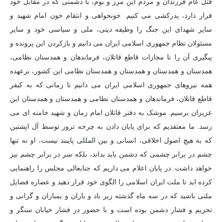
قتل عام فرزندان و مردم این مرز و بوم، با دشمنی که در مقابل خود
قرار دارد، پدرکشی می کنیم. خونخواهی و انتقام خون امام شهید و
سایر شهدای این جنگ را وظیفه دینی، ملی و سیاسی خود و سایر
مسئولان نظام جمهوری اسلامی ایران می دانیم و بازکردن این پرونده و
پیگیری آن را تا مجازات قاطع قاتلان، فرماندهان و همدستان نظامی،
همدستان و همدستان و همدستان و همدستان نظامی این کشور، برعهده
همه نیروهای جمهوری اسلامی ایران می دانیم تا زمانی که به کیفر
قاطع قاتلان، فرماندهان و همدستان نظامی و همدستان و همدستان این
عزیزان برسیم. موشک به دفتر قاتلان امام زمان و شهید خامنه ای می
رسد. ما معتقدیم که برای پایان دادن به چرخه ترور توسط آل اپشتین
که به هیچ اصول اخلاقی، انسانی و بین المللی پایبند نیست، او نه تنها
چشم در برابر چشمی که دشمن باید بداند، بلکه سر در برابر چشم نیز
خواهد داشت. در پایان اعلام می داریم که جنابعالی مجلس را راهنمایی
کرده اید تا ملت ایران اسلامی را الگوی خود قرار دهید و عصاره فضایل
ملتی باشید که در سه ماه گذشته زیر باد و باران و بمباران و گرانی و
تحریم و فشار دشمن بوده است و با حضور در فشار خیابان سنگر و