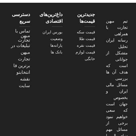
جدیدترین
داغ‌ترین‌های
دسترسی
تیم میهن
قیمت‌ها
اقتصادی
سریع
تجارت با
تماس با
قیمت سکه
بورس ایران
همراهی
میهن
قیمت طلا
وضعیت
تجارت
رسانه ایران
تبلیغات در
قیمت نقره
یارانه‌ها
تحلیل
میهن
قیمت لوازم
بانک ها
متشکل از
تجارت
خانگی
جوانانی
برترین فا
است که
هدف آن ها
انتخابتو
بررسی
نقشه
مسائل مالی
سایت
ایران و
بخصوص
جهان است
که سعی
خواهیم نمود
برخی از
مسائل مهم
دنیای مالی را