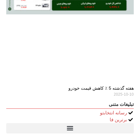
هفته گذشته 5 ٪ کاهش قیمت خودرو
2025-10-10
تبلیغات متنی
رسانه انتخابتو
برترین فا
تیتر24
سولاریس 9 وات دایره ای
قیمت سرور HP
خرید سررسید 1405
استعلام قیمت سرور HP ماهان شبکه