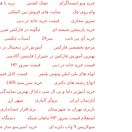
خرید ویو اینستاگرام
تشک کشتی
ترید با
وام روی چک
سایت های فروش بین المللی
سرور مجازی
قیمت خرید خانه در دبی
خرید پارتیشن شیشه ای
چگونه در فارکس ضرر ن
خرید آی پی ثابت
تیتر24
آسیاب چکشی
مرجع تخصصی فارکس
آموزش ارز دیجیتال در ت
بهترین آموزش فارکس در شیراز | فایننس آکادمی
قیمت خرید خانه در دبی
قیمت سرور HP
لوله های پلی اتیلن ونوس پلیمر
قیمت کابل فیبر
انواع رشته های دکتری
خرید سررسید 1405
خرید اینورتر دلتا و پی ال سی دلتا از بهترین نمایندگی د
آپارتمان انزلی
بروکر آلپاری
میهن ارز
باربری تهران به شهرستان
نرم افزار حسابداری 
استعلام قیمت سرور HP ماهان شبکه
دستگاه ب
سولاریس 9 وات دایره ای
خرید اسپرسو ساز ص