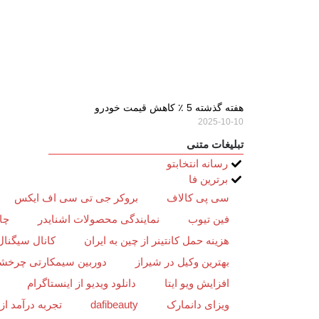
هفته گذشته 5 ٪ کاهش قیمت خودرو
2025-10-10
تبلیغات متنی
رسانه انتخابتو
برترین فا
سی پی کالاف
بروکر جی تی سی اف ایکس
فین تیوب
نمایندگی محصولات اشنایدر
چا
هزینه حمل کانتینر از چین به ایران
کانال سیگنال
بهترین وکیل در شیراز
دوربین سیمکارتی چرخش
افزایش ویو ایتا
دانلود ویدیو از اینستاگرام
ویزای دانمارک
dafibeauty
تجربه درآمد ا