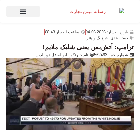
صنعت و تجارت
منهای تجارت
تاریخ انتشار:
2026-06-04
ساعت انتشار
00:43
دسته بندی:
فرهنگ و هنر
ترامپ: آتش‌بس یعنی شلیک ملایم!
شماره خبر: 562463
نام خبرنگار:
ابوالفضل نورالدین