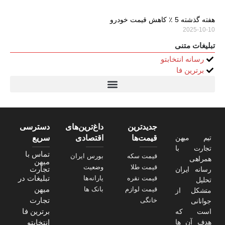
هفته گذشته 5 ٪ کاهش قیمت خودرو
2025-10-10
تبلیغات متنی
رسانه انتخابتو
برترین فا
تیتر24
سولاریس 9 وات دایره ای
قیمت سرور HP
خرید سررسید 1405
استعلام قیمت سرور HP ماهان شبکه
جدیدترین
داغ‌ترین‌های
دسترسی
تیم میهن
قیمت‌ها
اقتصادی
سریع
تجارت با
تماس با
قیمت سکه
بورس ایران
همراهی
میهن
قیمت طلا
وضعیت
تجارت
رسانه ایران
تبلیغات در
قیمت نقره
یارانه‌ها
تحلیل
میهن
قیمت لوازم
بانک ها
متشکل از
تجارت
خانگی
جوانانی
برترین فا
است که
هدف آن ها
انتخابتو