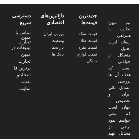
جدیدترین
داغ‌ترین‌های
دسترسی
تیم میهن
قیمت‌ها
اقتصادی
سریع
تجارت با
تماس با
قیمت سکه
بورس ایران
همراهی
میهن
قیمت طلا
وضعیت
تجارت
رسانه ایران
تبلیغات در
قیمت نقره
یارانه‌ها
تحلیل
میهن
قیمت لوازم
بانک ها
متشکل از
تجارت
خانگی
جوانانی
برترین فا
است که
هدف آن ها
انتخابتو
بررسی
نقشه
مسائل مالی
سایت
ایران و
بخصوص
جهان است
که سعی
خواهیم نمود
برخی از
مسائل مهم