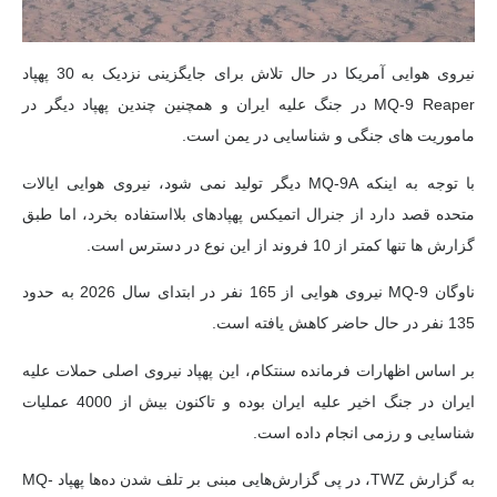
نیروی هوایی آمریکا در حال تلاش برای جایگزینی نزدیک به 30 پهپاد
MQ-9 Reaper در جنگ علیه ایران و همچنین چندین پهپاد دیگر در
ماموریت های جنگی و شناسایی در یمن است.
با توجه به اینکه MQ-9A دیگر تولید نمی شود، نیروی هوایی ایالات
متحده قصد دارد از جنرال اتمیکس پهپادهای بلااستفاده بخرد، اما طبق
گزارش ها تنها کمتر از 10 فروند از این نوع در دسترس است.
ناوگان MQ-9 نیروی هوایی از 165 نفر در ابتدای سال 2026 به حدود
135 نفر در حال حاضر کاهش یافته است.
بر اساس اظهارات فرمانده سنتکام، این پهپاد نیروی اصلی حملات علیه
ایران در جنگ اخیر علیه ایران بوده و تاکنون بیش از 4000 عملیات
شناسایی و رزمی انجام داده است.
به گزارش TWZ، در پی گزارش‌هایی مبنی بر تلف شدن ده‌ها پهپاد MQ-