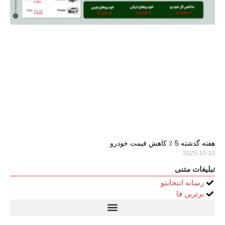
هفته گذشته 5 ٪ کاهش قیمت خودرو
2025-10-10
تبلیغات متنی
رسانه انتخابتو
برترین فا
تیتر24
سولاریس 9 وات دایره ای
قیمت سرور HP
خرید سررسید 1405
استعلام قیمت سرور HP ماهان شبکه