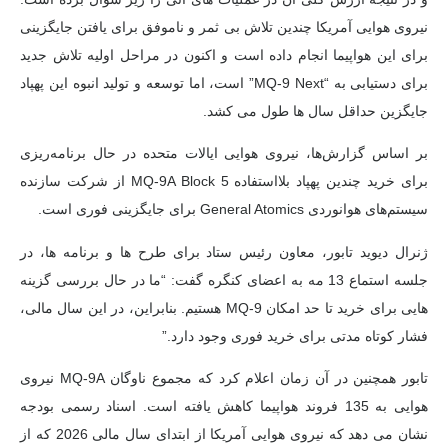
نیروی هوایی آمریکا چندین تلاش بی ثمر و ناموفق برای یافتن جایگزینی
برای این هواپیما انجام داده است و اکنون در مراحل اولیه تلاش جدید
برای دستیابی به “MQ-9 Next” است، اما توسعه و تولید انبوه این پهپاد
جایگزین حداقل سال ها طول می کشد.
بر اساس گزارش‌ها، نیروی هوایی ایالات متحده در حال برنامه‌ریزی
برای خرید چندین پهپاد بلااستفاده MQ-9A Block 5 از شرکت سازنده
سیستم‌های هوانوردی General Atomics برای جایگزینی فوری است.
ژنرال دیوید تابور، معاون رئیس ستاد برای طرح ها و برنامه ها، در
جلسه استماع 13 مه به اعضای کنگره گفت: “ما در حال بررسی گزینه
هایی برای خرید تا حد امکان MQ-9 هستیم. بنابراین، در این سال مالی،
فشار کوتاه مدتی برای خرید فوری وجود دارد.”
تابور همچنین در آن زمان اعلام کرد که مجموع ناوگان MQ-9A نیروی
هوایی به 135 فروند هواپیما کاهش یافته است. اسناد رسمی بودجه
نشان می دهد که نیروی هوایی آمریکا از ابتدای سال مالی 2026 که از