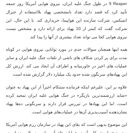
9 Reaper در طول جنگ علیه ایران، نیروی هوایی آمریکا روز جمعه
تأیید کرد که قصد دارد تعداد نامشخصی پهپاد بلااستفاده از جنرال
اتمیکس، شرکت سازنده این هواپیما، خریداری کند. با این حال، این
شرکت گفت که کمتر از 10 پهپاد برای ارائه دارد و مشخص نیست
نیروی هوایی کجا می تواند تعداد بیشتری از آنها را پیدا کند.
همه اینها همچنان سوالات جدی در مورد توانایی نیروی هوایی در کوتاه
مدت برای پر کردن شکاف های ناشی از تلفات جنگ علیه ایران و سایر
عملیات های اخیر در خاورمیانه و اطراف آن ایجاد می کند. ارزش کل
این پهپادهای سرنگون شده حدود یک میلیارد دلار گزارش شده است.
علاوه بر این، علیرغم اینکه فرمانده سنتکام اخیراً از این پهپاد به عنوان
«شاید ارزشمندترین بازیگر» در جنگ هوایی علیه ایران تمجید کرده
است، اما این پهپادها در تیررس قرار دارند و سرنگونی ده‌ها پهپاد
نشان‌دهنده آسیب‌پذیری آن‌ها در عملیات‌های هوایی است.
این موضوع بدیهی است که بقای این پهپاد در سازمان رزم هوایی آمریکا
و در نتیجه ارزش کلی آن در عملیات های آتی را زیر سوال برده است.