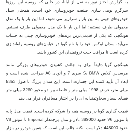
به گزارش اختاز نیوز به نقل از ایلنا، در حالی که روسیه این روزها
سرگرم بومی سازی صنعت خودروسازی خود است، همچنان سیل
خودروهای چینی به این بازار سرازیر می شود، اما این بار با یک مدل
معمولی طرف نیستیم؛ اما این بار با یک مدل معمولی طرف نیستیم.
هونگچی که یکی از قدیمی‌ترین برندهای خودروسازی چینی به حساب
می‌آید، سدان لوکس خود را با نام گویا در خیابان‌های روسیه راه‌اندازی
کرده است تا مراقب جیب ثروتمندان این کشور باشد.
هونگچی گویا دقیقاً برای به چالش کشیدن خودروهای بزرگی مانند
مرسدس کلاس S، BMW سری 7 و آئودی A8 طراحی شده است و
ابعاد آن تأیید کننده این جسارت است. این سدان بزرگ با طول 5353
میلی متر، عرض 1998 میلی متر و فاصله بین دو محور 3260 میلی متر
فضای بسیار سخاوتمندانه ای را در اختیار مسافران قرار می دهد.
قیمت گذاری گویا در روسیه همه را شوکه کرده است. قیمت مدل پایه
با موتور V6 حدود 389000 دلار و مدل پرچمدار Imperial با موتور V8
حدود 445000 دلار است. نکته جالب این است که همین خودرو در بازار