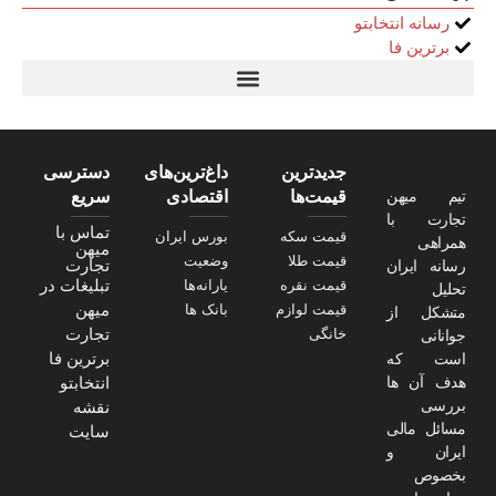
رسانه انتخابتو
برترین فا
تیتر24
سولاریس 9 وات دایره ای
قیمت سرور HP
خرید سررسید 1405
استعلام قیمت سرور HP ماهان شبکه
جدیدترین
داغ‌ترین‌های
دسترسی
تیم میهن
قیمت‌ها
اقتصادی
سریع
تجارت با
تماس با
قیمت سکه
بورس ایران
همراهی
میهن
قیمت طلا
وضعیت
تجارت
رسانه ایران
تبلیغات در
قیمت نقره
یارانه‌ها
تحلیل
میهن
قیمت لوازم
بانک ها
متشکل از
تجارت
خانگی
جوانانی
برترین فا
است که
هدف آن ها
انتخابتو
بررسی
نقشه
مسائل مالی
سایت
ایران و
بخصوص