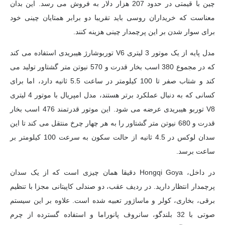
چین با قیمتی در حدود 207 هزار دلار به فروش می رسد. این بدان
معناست که خریداران روسی باید تقریبا دو برابر همتایان چینی خود
برای سوار شدن بر این پرچمدار چینی هزینه کنند.
مدل پایه از یک موتور 3 لیتری V6 توربوشارژ هیبریدی استفاده می کند
که در مجموع 380 اسب بخار قدرت و 570 نیوتن متر گشتاور تولید می
کند و شتاب صفر تا 100 کیلومتر در ساعت 5.5 ثانیه دارد، اما برای
کسانی که به دنبال عملکرد برتر هستند، مدل امپریال با موتور 4 لیتری
V8 توربو هیبریدی عرضه می شود. این موتور قدرتمند 476 اسب بخار
قدرت و 680 نیوتن متر گشتاور را به هر چهار چرخ منتقل می کند تا این
سدان لوکس در 4.5 ثانیه از حالت سکون به سرعت 100 کیلومتر بر
ساعت برسد.
در داخل، Hongqi Goya دقیقا همان چیزی است که از یک سدان
پرچمدار انتظار دارید. در ردیف عقب، دو صندلی کاپیتانی مجزا با تنظیم
برقی، بخاری، کولر و ماساژور تعبیه شده است. علاوه بر این سیستم
صوتی با 32 بلندگو، سانروف پانوراما و استفاده گسترده از چرم