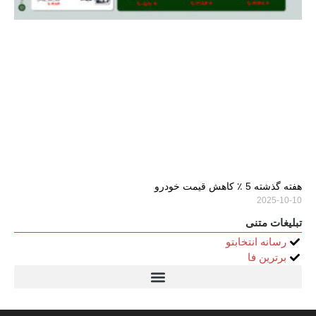
هفته گذشته 5 ٪ کاهش قیمت خودرو
2025-10-10
تبلیغات متنی
رسانه انتخابتو
برترین فا
تیتر24
سولاریس 9 وات دایره ای
قیمت سرور HP
خرید سررسید 1405
استعلام قیمت سرور HP ماهان شبکه