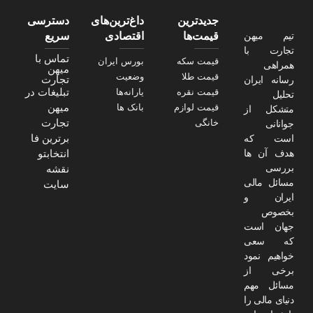
جدیدترین
داغ‌ترین‌های
دسترسی
تیم میهن
قیمت‌ها
اقتصادی
سریع
تجارت با
تماس با
قیمت سکه
بورس ایران
همراهی
میهن
قیمت طلا
وضعیت
تجارت
رسانه ایران
تبلیغات در
قیمت نقره
یارانه‌ها
تحلیل
میهن
قیمت لوازم
بانک ها
متشکل از
تجارت
خانگی
جوانانی
برترین فا
است که
هدف آن ها
انتخابتو
بررسی
نقشه
مسائل مالی
سایت
ایران و
بخصوص
جهان است
که سعی
خواهیم نمود
برخی از
مسائل مهم
دنیای مالی را